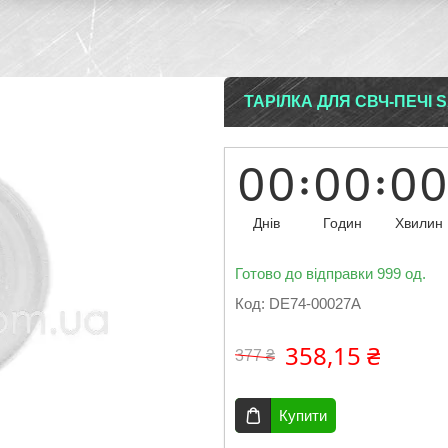
ТАРІЛКА ДЛЯ СВЧ-ПЕЧІ 
0
0
0
0
0
0
Днів
Годин
Хвилин
Готово до відправки 999 од.
Код:
DE74-00027A
358,15 ₴
377 ₴
Купити