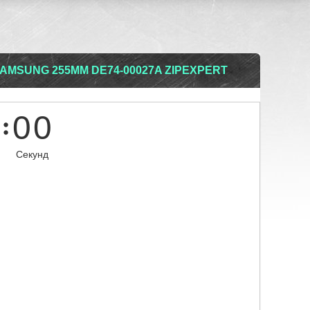
SAMSUNG 255ММ DE74-00027A ZIPEXPERT
0
0
Секунд