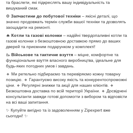
та браслети, які підкреслять вашу індивідуальність та
вишуканий смак.
⚙️
Запчастини до побутової техніки
– якісні деталі, що
значно продовжать термін служби вашої техніки та дозволять
заощадити на ремонті.
🔥
Котли та газові колонки
– надійні твердопаливні котли та
газові колонки з безкоштовною доставкою прямо до ваших
дверей та приємним подарунком у комплекті!
🥾
Військове та тактичне взуття
– міцне, комфортне та
функціональне взуття власного виробництва, ідеальне для
будь-яких погодних умов і завдань.
🔹 Ми ретельно підбираємо та перевіряємо кожну товарну
позицію. 🔹 Гарантуємо високу якість та конкурентоспроможні
ціни. 🔹 Регулярні знижки та акції для наших клієнтів. 🔹
Безкоштовна доставка по всій території України. 🔹 Досвідчені
консультанти завжди готові допомогти з вибором та відповісти
на всі ваші запитання.
✨ Купуйте вигідно та із задоволенням у Zipexpert вже
сьогодні! ✨