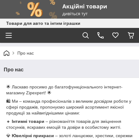
Товари для авто та інтим іграшки
Про нас
Про нас
🌟 Ласкаво просимо до багатофункціонального інтернет-
магазину Zipexpert! 🌟
🛍️ Ми – команда професіоналів з великим досвідом роботи у
сфері продажів, пропонуємо широкий асортимент якісної
продукції за найвигіднішими цінами:
🔸
Інтимні товари
– різноманіття товарів для зміцнення
стосунків, яскравих емоцій та довіри в особистому житті.
💎
Ювелірні прикраси
– золоті ланцюжки, хрестики, сережки