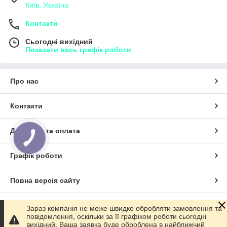
Київ, Україна
Контакти
Сьогодні вихідний
Показати весь графік роботи
Про нас
Контакти
Доставка та оплата
КНОПКА
ЗВ'ЯЗКУ
Графік роботи
Повна версія сайту
Сайт створено на маркетплейсі
Prom.ua
Зараз компанія не може швидко обробляти замовлення та
повідомлення, оскільки за її графіком роботи сьогодні
вихідний. Ваша заявка буде оброблена в найближчий