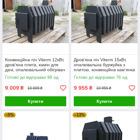
Конвекційна піч Viterm 12кВт,
Дров'яна піч Viterm 15кВт,
дров'яна плита, камін для
опалювальна буржуйка з
дачі, опалювальний обігрівач
плитою, конвекційна кам'янка
для дому
Готово до відправки 98 од.
Готово до відправки 76 од.
9 009
9 955
₴
₴
10 009 ₴
10 955 ₴
Купити
Купити
–5%
–13%