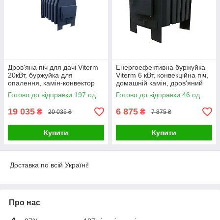
Дров'яна піч для дачі Viterm
Енергоефективна буржуйка
20кВт, буржуйка для
Viterm 6 кВт, конвекційна піч,
опалення, камін-конвектор
домашній камін, дров'яний
для дому
обігрівач
Готово до відправки 197 од.
Готово до відправки 46 од.
19 035
6 875
₴
₴
20 035 ₴
7 875 ₴
Купити
Купити
Доставка по всій Україні!
Про нас