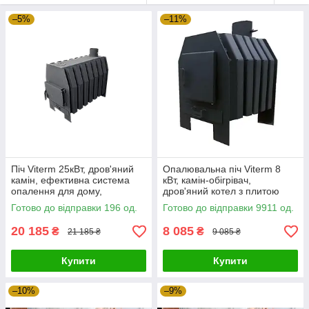
–5%
–11%
Піч Viterm 25кВт, дров'яний
Опалювальна піч Viterm 8
камін, ефективна система
кВт, камін-обігрівач,
опалення для дому,
дров'яний котел з плитою
конвектор, буржуйка
для дому
Готово до відправки 196 од.
Готово до відправки 9911 од.
20 185
8 085
₴
₴
21 185 ₴
9 085 ₴
Купити
Купити
–10%
–9%