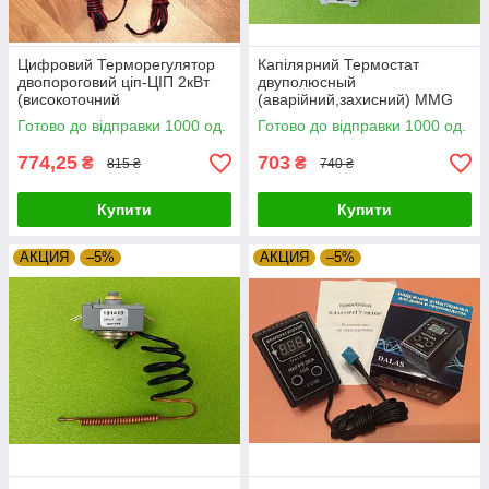
Цифровий Терморегулятор
Капілярний Термостат
двопороговий ціп-ЦІП 2кВт
двуполюсный
(високоточний
(аварійний,захисний) MMG
мікропроцесорний) під
TC-1SB20PM / 110°С / T120 /
Готово до відправки 1000 од.
Готово до відправки 1000 од.
розетку Україна Zipexpert
250V Угорщина Zipexpert
774,25
703
₴
₴
815 ₴
740 ₴
Купити
Купити
АКЦИЯ
–5%
АКЦИЯ
–5%