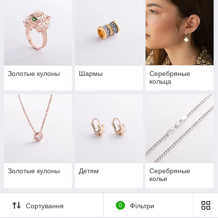
Золотые кулоны
Шармы
Серебряные
кольца
Золотые кулоны
Детям
Серебряные
колье
Сортування
0
Фільтри