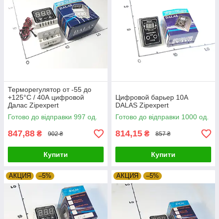
Терморегулятор от -55 до
+125°С / 40А цифровой
Цифровой барьер 10А
Далас Zipexpert
DALAS Zipexpert
Готово до відправки 997 од.
Готово до відправки 1000 од.
847,88
814,15
₴
₴
902 ₴
857 ₴
Купити
Купити
АКЦИЯ
–5%
АКЦИЯ
–5%