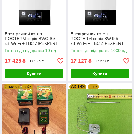
Електричний котел
Електричний котел
ROCTERM серія BWO 9.5
ROCTERM серія BW 9.5
кВтWi-Fi + ГВС ZIPEXPERT
кВтWi-Fi + ГВС ZIPEXPERT
Готово до відправки 10 од.
Готово до відправки 1000 од.
17 425
17 127
₴
₴
17 925 ₴
17 627 ₴
Купити
Купити
Знижка
–5%
АКЦИЯ
–5%