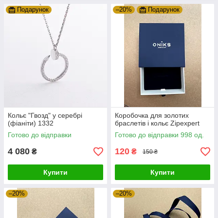
Подарунок
–20%
Подарунок
Кольє "Гвозд" у серебрі
Коробочка для золотих
(фіаніти) 1332
браслетів і кольє Zipexpert
Готово до відправки
Готово до відправки 998 од.
4 080
120
₴
₴
150 ₴
Купити
Купити
–20%
–20%