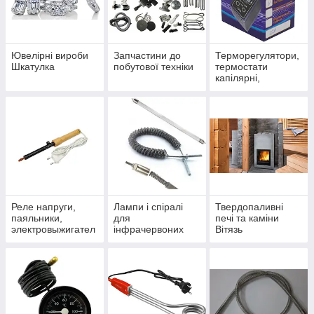
Ювелірні вироби
Запчастини до
Терморегулятори,
Шкатулка
побутової техніки
термостати
капілярні,
термозахист
(відсікачі)
Реле напруги,
Лампи і спіралі
Твердопаливні
паяльники,
для
печі та каміни
электровыжигател
інфрачервоних
Вiтязь
и по дереву та
обігрівачів UFO,
інші
Saturn, ECO,
електроприлади
Kumtel та ін.