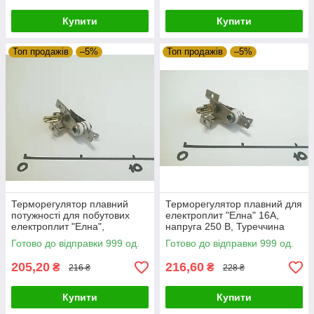
Купити
Купити
Топ продажів
–5%
Топ продажів
–5%
Терморегулятор плавний
Терморегулятор плавний для
потужності для побутових
електроплит "Елна" 16А,
електроплит "Елна",
напруга 250 В, Туреччина
Туреччина Zipexpert
Zipexpert
Готово до відправки 999 од.
Готово до відправки 999 од.
205,20
216,60
₴
₴
216 ₴
228 ₴
Купити
Купити