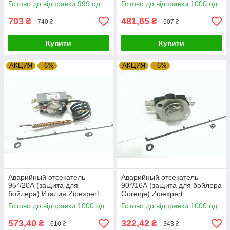
Готово до відправки 999 од.
Готово до відправки 1000 од.
T120 / 250V Угорщина
Zipexpert
703
481,65
₴
₴
740 ₴
507 ₴
Купити
Купити
АКЦИЯ
–6%
АКЦИЯ
–6%
Аварийный отсекатель
Аварийный отсекатель
95°/20А (защита для
90°/16А (защита для бойлера
бойлера) Италия Zipexpert
Gorenje) Zipexpert
Готово до відправки 1000 од.
Готово до відправки 1000 од.
573,40
322,42
₴
₴
610 ₴
343 ₴