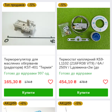
Топ продажів
–5%
–5%
Терморегулятор для
Термостат капілярний K59-
масляних обігрівачів
L1102 (216FR38 VT9) / 6A /
(радіаторів) KST-401 "Термія"
250V / Lдовжина=2м (до
Zipexpert
холодильників) Zipexpert
Готово до відправки 997 од.
Готово до відправки
165,30
454,10
₴
₴
174 ₴
478 ₴
Купити
Купити
АКЦИЯ
–6%
АКЦИЯ
–5%