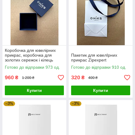
Коробочка для ювелірних
прикрас, коробочка для
Пакетик для ювелIрних
золотих сережок і кілець
прикрас Zipexpert
Zipexpert
Готово до відправки 973 од.
Готово до відправки 910 од.
960
320
₴
₴
1 200 ₴
400 ₴
Купити
Купити
–3%
–3%