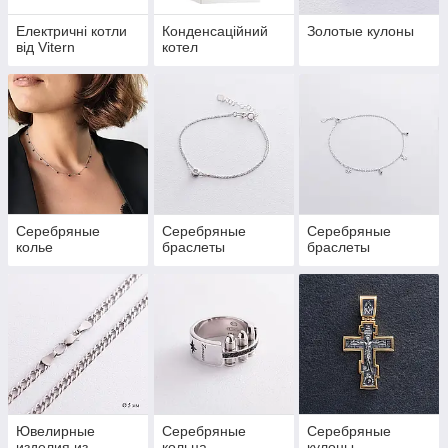
Електричні котли
Конденсацiйний
Золотые кулоны
від Vitern
котел
Серебряные
Серебряные
Серебряные
колье
браслеты
браслеты
Ювелирные
Серебряные
Серебряные
изделия из
кольца
кулоны