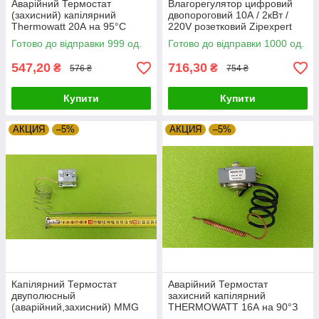
Аварійний Термостат
Влагорегулятор цифровий
(захисний) капілярний
двопороговий 10А / 2кВт /
Thermowatt 20А на 95°С
220V розетковий Zipexpert
Італія Zipexpert
Готово до відправки 999 од.
Готово до відправки 1000 од.
547,20
716,30
₴
₴
576 ₴
754 ₴
Купити
Купити
АКЦИЯ
–5%
АКЦИЯ
–5%
Капілярний Термостат
Аварійний Термостат
двуполюсный
захисний капілярний
(аварійний,захисний) MMG
THERMOWATT 16А на 90°З
TC-1SB21KM / 242°С / 20A /
Італія Zipexpert