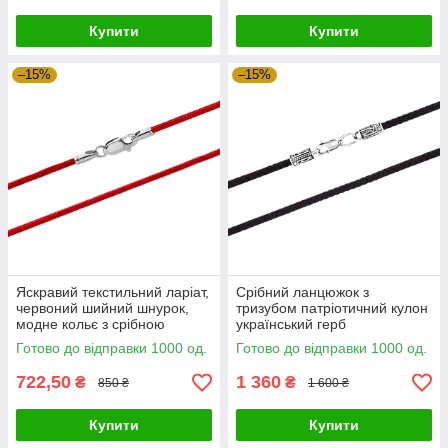
Купити
Купити
–15%
–15%
Яскравий текстильний ларіат,
Срібний ланцюжок з
червоний шийний шнурок,
тризубом патріотичний кулон
модне кольє з срібною
український герб
застібкою, намисто-
Готово до відправки 1000 од.
Готово до відправки 1000 од.
трансформер
722,50
1 360
₴
₴
850 ₴
1 600 ₴
Купити
Купити