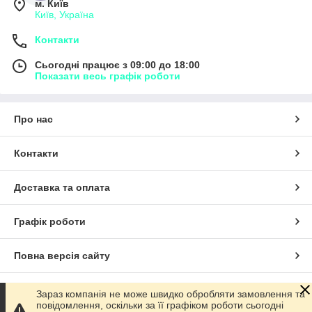
м. Київ
Київ, Україна
Контакти
Сьогодні працює з 09:00 до 18:00
Показати весь графік роботи
Про нас
Контакти
Доставка та оплата
Графік роботи
Повна версія сайту
Сайт створено на маркетплейсі
Prom.ua
Зараз компанія не може швидко обробляти замовлення та
повідомлення, оскільки за її графіком роботи сьогодні