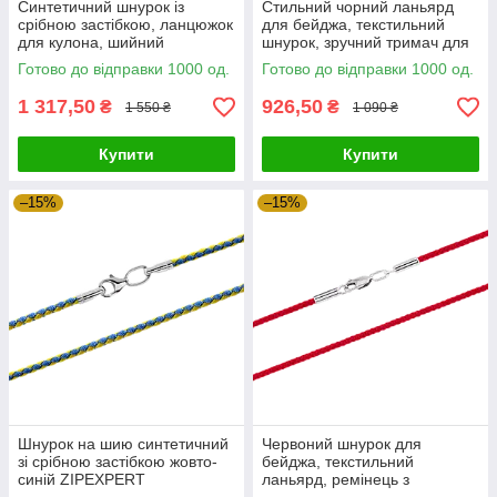
Синтетичний шнурок із
Стильний чорний ланьярд
срібною застібкою, ланцюжок
для бейджа, текстильний
для кулона, шийний
шнурок, зручний тримач для
ремінець, підвіска
ID, срібляста застібка
Готово до відправки 1000 од.
Готово до відправки 1000 од.
1 317,50
926,50
₴
₴
1 550 ₴
1 090 ₴
Купити
Купити
–15%
–15%
Шнурок на шию синтетичний
Червоний шнурок для
зі срібною застібкою жовто-
бейджа, текстильний
синій ZIPEXPERT
ланьярд, ремінець з