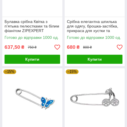
Булавка срібна Квітка з
Срібна елегантна шпилька
п'ятьма пелюстками та білим
для одягу, брошка-застібка,
фіанітом ZIPEXPERT
прикраса для хустки та
палантина
Готово до відправки 1000 од.
Готово до відправки 1000 од.
637,50
680
₴
₴
750 ₴
800 ₴
Купити
Купити
–15%
–15%