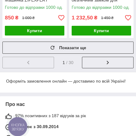
Машинка ZIPEXPERT
безпечним замком для
малюків, значок для одягу
Готово до відправки 1000 од.
Готово до відправки 1000 од.
850
1 232,50
₴
₴
1 000 ₴
1 450 ₴
Купити
Купити
Показати ще
1
/ 30
Оформіть замовлення онлайн — доставимо по всій Україні!
Про нас
97% позитивних з 187 відгуків за рік
КНОПКА
Працює з 30.09.2014
ЗВ'ЯЗКУ