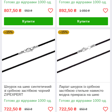
карабіном
Готово до відправки 1000 од.
Готово до відправки 1000 од.
807,50
892,50
₴
₴
950 ₴
1 050 ₴
Купити
Купити
–15%
–15%
Шнурок на шию синтетичний
Ларіат шнурок із срібною
зі срібною застібкою чорний
застібкою стильне намисто
ZIPEXPERT
модна прикраса на шию
Готово до відправки 1000 од.
Готово до відправки 1000 од.
722,50
722,50
₴
₴
850 ₴
850 ₴