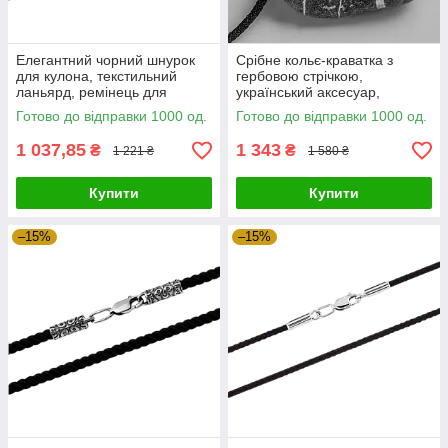
Елегантний чорний шнурок
Срібне кольє-краватка з
для кулона, текстильний
гербовою стрічкою,
ланьярд, ремінець для
український аксесуар,
підвіски із срібною застібкою
стильний шийний джгут
Готово до відправки 1000 од.
Готово до відправки 1000 од.
1 037,85
1 343
₴
₴
1 221 ₴
1 580 ₴
Купити
Купити
–15%
–15%