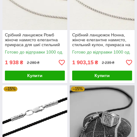
Срібний ланцюжок Ромб
Срібний ланцюжок Нонна,
жіноче намисто елегантна
жіноче елегантне намисто,
прикраса для шиї стильний
стильний кулон, прикраса на
аксесуар
шию
Готово до відправки 1000 од.
Готово до відправки 1000 од.
1 938
1 903,15
₴
₴
2 280 ₴
2 239 ₴
Купити
Купити
–15%
–15%