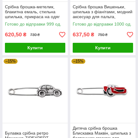
Срібна брошка-метелик,
Срібна брошка Вишеньки,
блакитна емаль, стильна
шпилька з фіанітами, модний
шпилька, прикраса на одяг
аксесуар для пальта,
прикраса на одяг
Готово до відправки 999 од.
Готово до відправки 1000 од.
620,50
637,50
₴
₴
730 ₴
750 ₴
Купити
Купити
–15%
–15%
Дитяча срібна брошка
Булавка срібна ретро
Блискавка Маквін, шпилька з