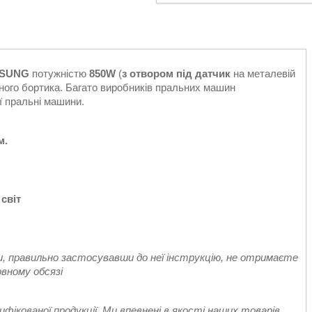
SUNG
потужністю
850W
(
з отвором під датчик
на металевій
ного бортика. Багато виробників пральних машин
ї пральні машини.
м.
 світ
ви, правильно застосувавши до неї інструкцію, не отримаєте
овному обсязі
ікованої продукції. Ми впевнені в якості наших товарів,