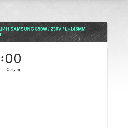
Н SAMSUNG 850W / 230V / L=145ММ
T
0
0
Секунд