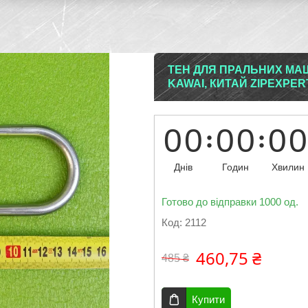
ТЕН ДЛЯ ПРАЛЬНИХ МАШИ
KAWAI, КИТАЙ ZIPEXPER
0
0
0
0
0
0
Днів
Годин
Хвилин
Готово до відправки 1000 од.
Код:
2112
460,75 ₴
485 ₴
Купити