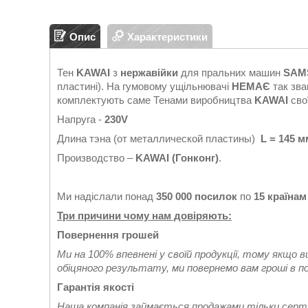
Опис
Характеристики
Тен
KAWAI
з
нержавійки
для пральних машин
SAM
пластині). На гумовому ущільнювачі
НЕМАЄ
так зва
комплектують саме Тенами виробництва
KAWAI
сво
Напруга -
230V
Длина тэна (от металлической пластины)
L = 145 м
Производство –
KAWAI (Гонконг)
.
Ми надіслали понад
350 000 посилок
по
15 країнам
Три причини чому нам довіряють:
Повернення грошей
Ми на 100% впевнені у своїй продукції, тому якщо 
обіцяного результату, ми повернемо вам гроші в п
Гарантія якості
Наша компанія займається продажами тільки сертиф