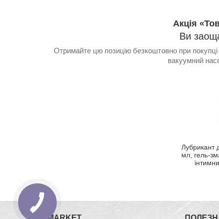
Акція «То
Ви заощ
Отримайте цю позицію безкоштовно при покупці
вакуумний насо
Лубрикант 
мл, гель-зм
інтимни
ZIPMARKET
ПОЛЕЗН