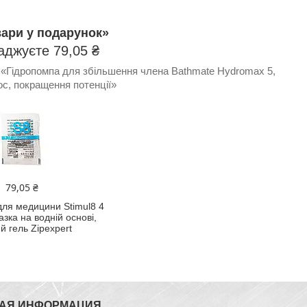
вари у подарунок»
аджуєте 79,05 ₴
 «Гідропомпа для збільшення члена Bathmate Hydromax 5,
с, покращення потенції»
79,05 ₴
для медицини Stimul8 4
азка на водній основі,
й гель Zipexpert
АЯ ИНФОРМАЦИЯ