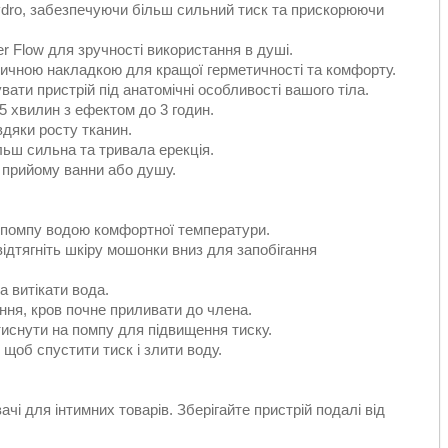
ydro, забезпечуючи більш сильний тиск та прискорюючи
r Flow для зручності використання в душі.
тичною накладкою для кращої герметичності та комфорту.
ти пристрій під анатомічні особливості вашого тіла.
5 хвилин з ефектом до 3 годин.
дяки росту тканин.
льш сильна та тривала ерекція.
 прийому ванни або душу.
ь помпу водою комфортної температури.
 відтягніть шкіру мошонки вниз для запобігання
а витікати вода.
ння, кров почне приливати до члена.
иснути на помпу для підвищення тиску.
 щоб спустити тиск і злити воду.
і для інтимних товарів. Зберігайте пристрій подалі від