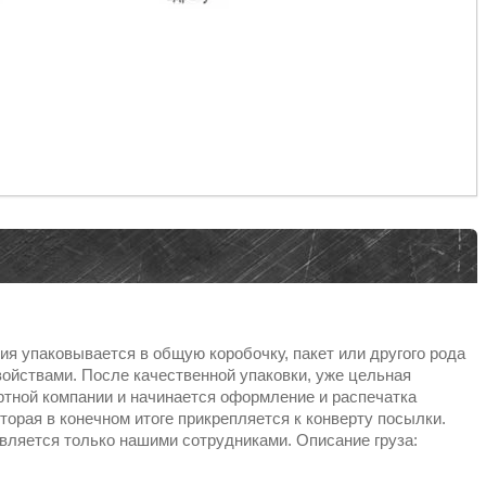
я упаковывается в общую коробочку, пакет или другого рода
ойствами. После качественной упаковки, уже цельная
тной компании и начинается оформление и распечатка
торая в конечном итоге прикрепляется к конверту посылки.
вляется только нашими сотрудниками. Описание груза: