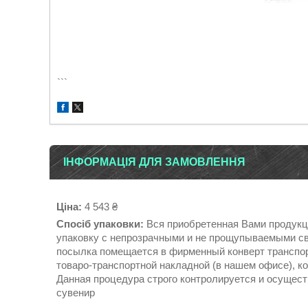
```
ІНФОРМАЦІЯ ДЛЯ ЗАМОВЛЕННЯ
Ціна:
4 543 ₴
Спосіб упаковки:
Вся приобретенная Вами продукци
упаковку с непрозрачными и не прощупываемыми св
посылка помещается в фирменный конверт транспор
товаро-транспортной накладной (в нашем офисе), ко
Данная процедура строго контролируется и осущест
сувенир