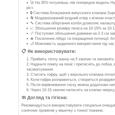
🚀 На 35% потужніша, ніж попередня модель H
ріст.
🔒 Система блокування випускного клапана Supe
🔄 Модернізований вхідний отвір з м'якою елас
🔧 Система обертання колби дозволяє налаштува
📈 Збільшення розміру пеніса на 10-15% за 10-1
📏 Поступове збільшення довжини на 2-3 см зав
🔥 Посилення лібідо та покращення потенції, бі
🛁 Можливість щоденного використання під час
📋 Як використовувати:
Прийміть теплу ванну на 5 хвилин та наповніт
Надіньте помпу на пеніс і притисніть до лобка,
засмоктування.
Стисніть гофру, щоб з верхнього клапана почал
Коли гофра розправиться, створиться розрідже
Після вирівнювання тиску можна додатково нат
Через 10-15 хвилин натисніть на клапан зверху,
🧼 Догляд та гігієна:
Рекомендується використовувати спеціальні очищувач
сонячних променів у мішечку з тонкої тканини.