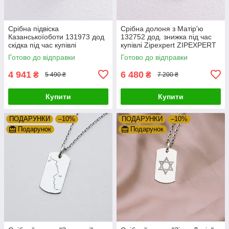
Срібна підвіска
Срібна долоня з Матір'ю
Казанськоїоботи 131973 дод
132752 дод. знижка під час
скідка під час купівлі
купівлі Zipexpert ZIPEXPERT
Zipexpert ZIPEXPERT
Готово до відправки
Готово до відправки
4 941
6 480
₴
₴
5 490 ₴
7 200 ₴
Купити
Купити
ПОДАРУНКИ
–10%
ПОДАРУНКИ
–10%
Подарунок
Подарунок