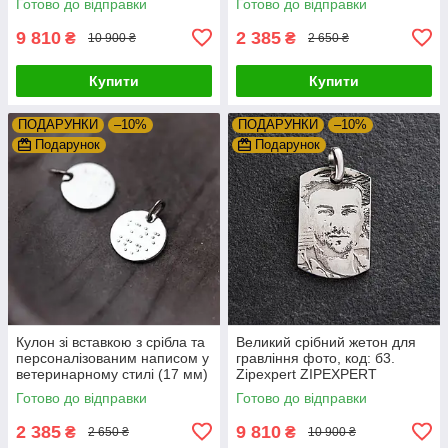
Готово до відправки
Готово до відправки
9 810
2 385
₴
₴
10 900 ₴
2 650 ₴
Купити
Купити
ПОДАРУНКИ
–10%
ПОДАРУНКИ
–10%
Подарунок
Подарунок
Кулон зі вставкою з срібла та
Великий срібний жетон для
персоналізованим написом у
гравління фото, код: б3.
ветеринарному стилі (17 мм)
Zipexpert ZIPEXPERT
- код 132722br. Zipexpert
Готово до відправки
Готово до відправки
ZIPEXPERT
2 385
9 810
₴
₴
2 650 ₴
10 900 ₴