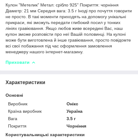
Кулон "Метелик" Метал: срібло 925" Покриття: чорніння
Діаметр: 21 мм Середня вага: 3.5 г Іноді про почуття говорити
не просто. В такі моменти приходять на допомогу унікальні
прикраси, які зможуть передати глибокий посил у тонких
лініях гравіювання. Якщо любов живе всередині Вас, наш
кулон зможе розповісти про неї Вашій половинці. На кулоні
може бути виготовлена й інше гравіювання, просто повідомте
всі свої побажання під час оформлення замовлення
менеджеру нашого інтернет-магазину.
Приховати
Характеристики
Основні
Виробник
Онікс
Країна виробник
Україна
Вага
3.5 г
Покриття
Чорніння
Користувальницькі характеристики