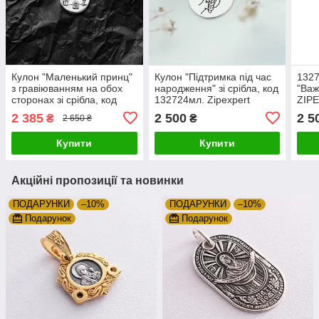
Кулон "Маленький принц"
Кулон "Підтримка під час
1327
з гравіюванням на обох
народження" зі срібла, код
"Важ
сторонах зі срібла, код
132724мл. Zipexpert
ZIP
132724мп. Zipexpert
ZIPEXPERT
2 385
2 500
2 5
₴
₴
2 650 ₴
ZIPEXPERT
Купити
Купити
Акційні пропозиції та новинки
ПОДАРУНКИ
–10%
ПОДАРУНКИ
–10%
Подарунок
Подарунок