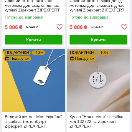
Срібний жетон "Закохані"
Срібний жетон "Зірка Девід"
жетонмм доп-скидка під час
жетонмz дод. знижка під час
купівлі Zipexpert ZIPEXPERT
купівлі Zipexpert ZIPEXPERT
Готово до відправки
Готово до відправки
5 886
5 886
₴
₴
6 540 ₴
6 540 ₴
Купити
Купити
ПОДАРУНКИ
–10%
ПОДАРУНКИ
–10%
Подарунок
Подарунок
Великий жетон "Моя Україна"
Кулон "Наша сім'я" зі срібла,
зі срібла. (жетонбукр)
код 132722нс. Zipexpert
Zipexpert ZIPEXPERT
ZIPEXPERT