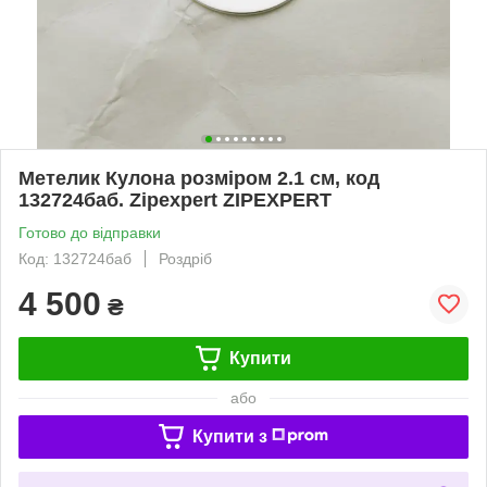
Метелик Кулона розміром 2.1 см, код
132724баб. Zipexpert ZIPEXPERT
Готово до відправки
Код: 132724баб
Роздріб
4 500
₴
Купити
або
Купити з