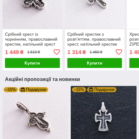
Срібний хрест із
Срібний хрестик з
Хрес
чорнінням, православний
розп'яттям, православний
розп
хрестик, натільний хрест
хрест, натільний хрестик
ZIP
Богоматір Оранта,
для чоловіків
1 449
1 314
1 4
₴
₴
1 610 ₴
1 460 ₴
Розп'яття
Купити
Купити
Акційні пропозиції та новинки
–15%
Подарунок
–15%
Подарунок