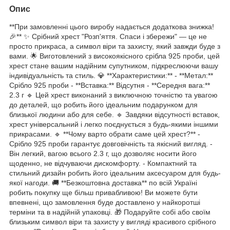
Опис
**При замовленні цього виробу надається додаткова знижка!
🎉** ✨ Срібний хрест "Розп'яття. Спаси і збережи" — це не
просто прикраса, а символ віри та захисту, який завжди буде з
вами. 🌟 Виготовлений з високоякісного срібла 925 проби, цей
хрест стане вашим надійним супутником, підкреслюючи вашу
індивідуальність та стиль. 💎 **Характеристики:** - **Метал:**
Срібло 925 проби - **Вставка:** Відсутня - **Середня вага:**
2.3 г 🔹 Цей хрест виконаний з виключною точністю та увагою
до деталей, що робить його ідеальним подарунком для
близької людини або для себе. 🔹 Завдяки відсутності вставок,
хрест універсальний і легко поєднується з будь-якими іншими
прикрасами. 🔹 **Чому варто обрати саме цей хрест?** -
Срібло 925 проби гарантує довговічність та якісний вигляд. -
Він легкий, вагою всього 2.3 г, що дозволяє носити його
щоденно, не відчуваючи дискомфорту. - Компактний та
стильний дизайн робить його ідеальним аксесуаром для будь-
якої нагоди. 🚚 **Безкоштовна доставка** по всій Україні
робить покупку ще більш привабливою! Ви можете бути
впевнені, що замовлення буде доставлено у найкоротші
терміни та в надійній упаковці. 🎁 Подаруйте собі або своїм
близьким символ віри та захисту у вигляді красивого срібного