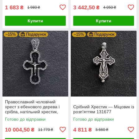
1 683
3 442,50
₴
₴
1 980 ₴
4 050 ₴
Купити
Купити
–15%
Подарунок
–15%
Подарунок
Православний чоловічий
хрест з ебенового дерева і
Срібний Хрестик — Міцовик із
срібла, натільний хрестик,
розп'яттям 131677
хрестик з молитвою
Готово до відправки
Готово до відправки
10 004,50
4 811
₴
₴
11 770 ₴
5 660 ₴