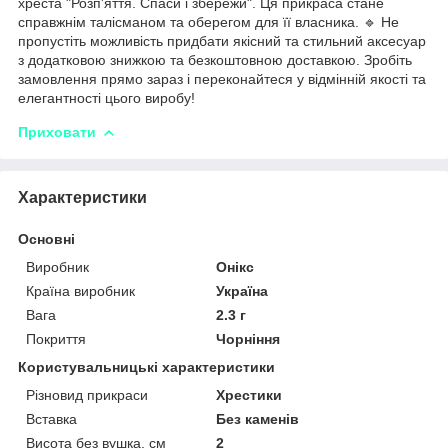
хреста "Розп'яття. Спаси і збережи". Ця прикраса стане
справжнім талісманом та оберегом для її власника. 🔹 Не
пропустіть можливість придбати якісний та стильний аксесуар
з додатковою знижкою та безкоштовною доставкою. Зробіть
замовлення прямо зараз і переконайтеся у відмінній якості та
елегантності цього виробу!
Приховати
Характеристики
Основні
Виробник
Онікс
Країна виробник
Україна
Вага
2.3 г
Покриття
Чорніння
Користувальницькі характеристики
Різновид прикраси
Хрестики
Вставка
Без каменів
Висота без вушка, см
2