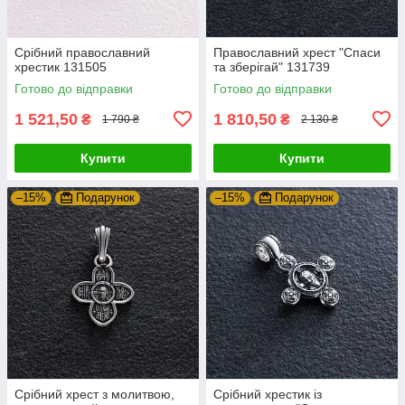
Срібний православний
Православний хрест "Спаси
хрестик 131505
та зберігай" 131739
Готово до відправки
Готово до відправки
1 521,50
1 810,50
₴
₴
1 790 ₴
2 130 ₴
Купити
Купити
–15%
Подарунок
–15%
Подарунок
Срібний хрест з молитвою,
Срібний хрестик із