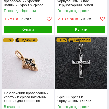
православний хрестик,
чорнуванням "Спас
натільний хрест зі срібла
Нерукотворний. Ангел
Хранитель" 13447
Готово до відправки
Готово до відправки
1 751
2 133,50
₴
₴
2 060 ₴
2 510 ₴
Купити
Купити
–15%
Подарунок
–15%
Подарунок
Позолочений православний
хрестик із срібла натільний
Срібний хрест із
хрестик для хрещення
чорнуванням 132728
В наявності
Готово до відправки