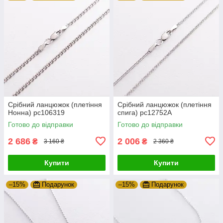
Срібний ланцюжок (плетіння
Срібний ланцюжок (плетіння
Нонна) рс106319
спига) рс12752А
Готово до відправки
Готово до відправки
2 686
2 006
₴
₴
3 160 ₴
2 360 ₴
Купити
Купити
–15%
Подарунок
–15%
Подарунок