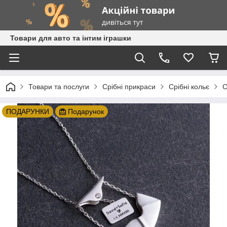
Товари для авто та інтим іграшки
Товари та послуги
Срібні прикраси
Срібні кольє
С
ПОДАРУНКИ
Подарунок