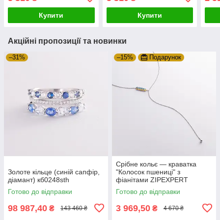
Купити
Купити
Акційні пропозиції та новинки
–31%
–15%
Подарунок
Срібне кольє — краватка
Золоте кільце (синій сапфір,
"Колосок пшениці" з
діамант) кб0248sth
фіанітами ZIPEXPERT
Готово до відправки
Готово до відправки
98 987,40
3 969,50
₴
₴
143 460 ₴
4 670 ₴