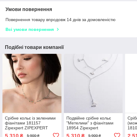
Умови повернення
Повернення товару впродовж 14 днів за домовленістю
Всі умови повернення
Подібні товари компанії
Срібне кольє із зеленими
Подвійне срібне кольє
Сріб
фіанітами 181157
"Метелики" з фіанітами
(мож
Zipexpert ZIPEXPERT
18954 Zipexpert
1810
ZIPEXPERT
ZIP
5 310
5 310
2 5
₴
₴
5 900 ₴
5 900 ₴