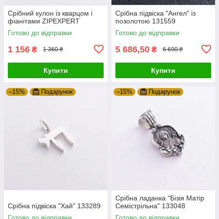
Срібний кулон із кварцом і
Срібна підвіска "Ангел" із
фіанітами ZIPEXPERT
позолотою 131559
Готово до відправки
Готово до відправки
1 156
5 686,50
₴
₴
1 360 ₴
6 690 ₴
Купити
Купити
–15%
Подарунок
–15%
Подарунок
Срібна ладанка "Бізія Матір
Срібна підвіска "Хай" 133289
Семістрільна" 133048
Готово до відправки
Готово до відправки