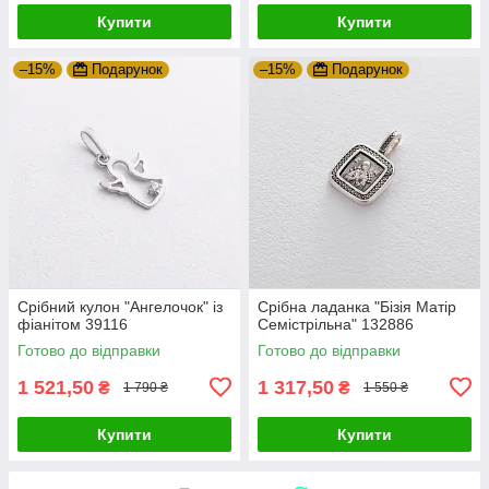
Купити
Купити
–15%
Подарунок
–15%
Подарунок
Срібний кулон "Ангелочок" із
Срібна ладанка "Бізія Матір
фіанітом 39116
Семістрільна" 132886
Готово до відправки
Готово до відправки
1 521,50
1 317,50
₴
₴
1 790 ₴
1 550 ₴
Купити
Купити