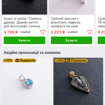
Кулон зі срібла "Сімейне
Срібний хрестик з
Сріб
дерево. Дерево життя"
фіанітами, підвіска,
Till 
для фотографії (члена)
прикраса на шию,
смер
7345. Код: 7345. Zipexpert
стильний аксесуар
нас"
4 788
2 223
4 0
₴
₴
5 320 ₴
2 470 ₴
ZIPEXPERT
Zipe
Купити
Купити
Акційні пропозиції та новинки
–15%
Подарунок
–15%
Подарунок