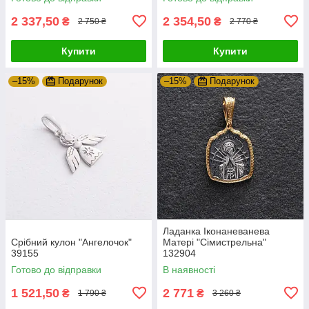
2 337,50
2 354,50
₴
₴
2 750 ₴
2 770 ₴
Купити
Купити
–15%
Подарунок
–15%
Подарунок
Ладанка Іконаневанева
Срібний кулон "Ангелочок"
Матері "Сімистрельна"
39155
132904
Готово до відправки
В наявності
1 521,50
2 771
₴
₴
1 790 ₴
3 260 ₴