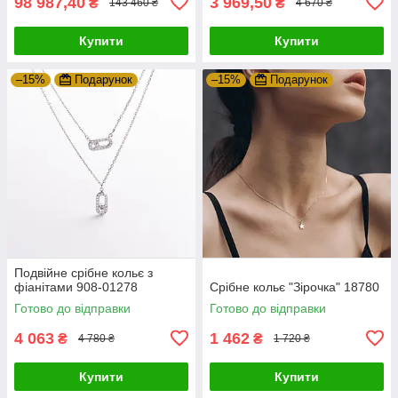
98 987,40
3 969,50
₴
₴
143 460 ₴
4 670 ₴
Купити
Купити
–15%
Подарунок
–15%
Подарунок
Подвійне срібне кольє з
фіанітами 908-01278
Срібне кольє "Зірочка" 18780
Готово до відправки
Готово до відправки
4 063
1 462
₴
₴
4 780 ₴
1 720 ₴
Купити
Купити