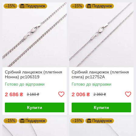
–15%
Подарунок
–15%
Подарунок
Срібний ланцюжок (плетіння
Срібний ланцюжок (плетіння
Нонна) рс106319
спига) рс12752А
Готово до відправки
Готово до відправки
2 686
2 006
₴
₴
3 160 ₴
2 360 ₴
Купити
Купити
–15%
Подарунок
–15%
Подарунок