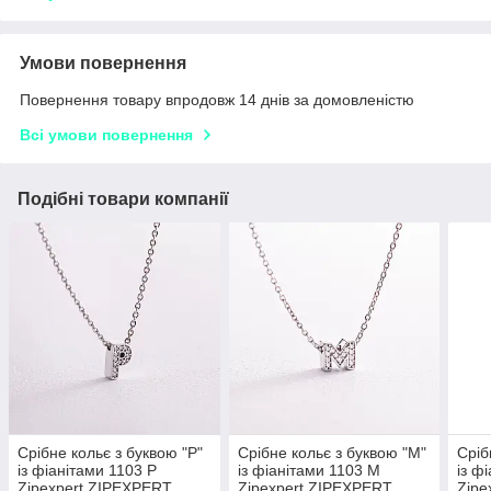
Умови повернення
Повернення товару впродовж 14 днів за домовленістю
Всі умови повернення
Подібні товари компанії
Срібне кольє з буквою "Р"
Срібне кольє з буквою "М"
Сріб
із фіанітами 1103 Р
із фіанітами 1103 М
із ф
Zipexpert ZIPEXPERT
Zipexpert ZIPEXPERT
Zipe