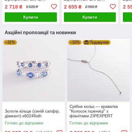
2 718
2 655
2 5
₴
₴
3 020 ₴
2 950 ₴
Купити
Купити
Акційні пропозиції та новинки
–31%
–15%
Подарунок
Срібне кольє — краватка
Золоте кільце (синій сапфір,
"Колосок пшениці" з
діамант) кб0248sth
фіанітами ZIPEXPERT
Готово до відправки
Готово до відправки