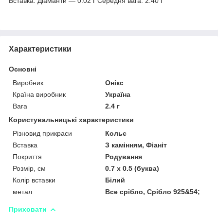
Вставка: Діаманти — 0.02 г Середня вага: 2.40 г
Характеристики
Основні
Виробник
Онікс
Країна виробник
Україна
Вага
2.4 г
Користувальницькі характеристики
Різновид прикраси
Кольє
Вставка
З камінням, Фіаніт
Покриття
Родування
Розмір, см
0.7 х 0.5 (буква)
Колір вставки
Білий
метал
Все срібло, Срібло 925&54;
Приховати