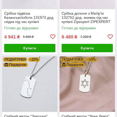
Срібна підвіска
Срібна долоня з Матір'ю
Казанськоїоботи 131973 дод
132752 дод. знижка під час
скідка під час купівлі
купівлі Zipexpert ZIPEXPERT
Zipexpert ZIPEXPERT
Готово до відправки
Готово до відправки
4 941
6 480
₴
₴
5 490 ₴
7 200 ₴
Купити
Купити
ПОДАРУНКИ
–10%
ПОДАРУНКИ
–10%
Подарунок
Подарунок
Срібний жетон "Закохані"
Срібний жетон "Зірка Девід"