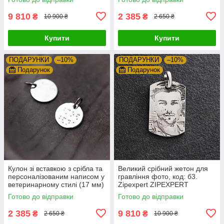
9 810
2 385
₴
₴
10 900 ₴
2 650 ₴
Купити
Купити
ПОДАРУНКИ
–10%
ПОДАРУНКИ
–10%
Подарунок
Подарунок
Кулон зі вставкою з срібла та
Великий срібний жетон для
персоналізованим написом у
гравління фото, код: б3.
ветеринарному стилі (17 мм)
Zipexpert ZIPEXPERT
- код 132722br. Zipexpert
Готово до відправки
Готово до відправки
ZIPEXPERT
2 385
9 810
₴
₴
2 650 ₴
10 900 ₴