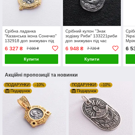
Срібна ладанка
Срібний кулон "Знак
Сріб
"Казанська ікона Сонечко"
зодіаку Риби" 133221риби
Укра
132918 доп знижувач під
доп знижувач під час
Мрія
час купівлі Zipexpert
купівлі Zipexpert
під 
6 327
6 948
6 5
₴
₴
7 030 ₴
7 720 ₴
ZIPEXPERT
ZIPEXPERT
ZIP
Купити
Купити
Акційні пропозиції та новинки
ПОДАРУНКИ
–10%
ПОДАРУНКИ
–10%
Подарунок
Подарунок