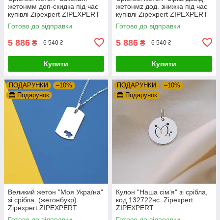
жетонмм доп-скидка під час
жетонмz дод. знижка під час
купівлі Zipexpert ZIPEXPERT
купівлі Zipexpert ZIPEXPERT
Готово до відправки
Готово до відправки
5 886
5 886
₴
₴
6 540 ₴
6 540 ₴
Купити
Купити
ПОДАРУНКИ
–10%
ПОДАРУНКИ
–10%
Подарунок
Подарунок
Великий жетон "Моя Україна"
Кулон "Наша сім'я" зі срібла,
зі срібла. (жетонбукр)
код 132722нс. Zipexpert
Zipexpert ZIPEXPERT
ZIPEXPERT
Готово до відправки
Готово до відправки