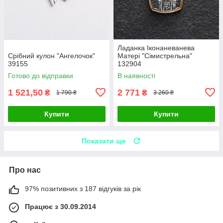
Ладанка Іконаневанева
Срібний кулон "Ангелочок"
Матері "Сімистрельна"
39155
132904
Готово до відправки
В наявності
1 521,50
2 771
₴
₴
1 790 ₴
3 260 ₴
Купити
Купити
Показати ще
Про нас
97% позитивних з 187 відгуків за рік
Працює з 30.09.2014