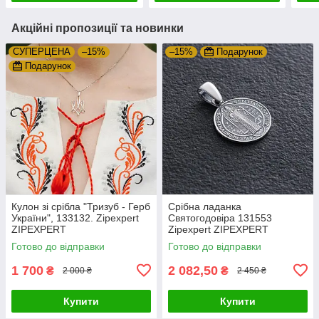
Акційні пропозиції та новинки
СУПЕРЦЕНА
–15%
–15%
Подарунок
Подарунок
Кулон зі срібла "Тризуб - Герб
Срібна ладанка
України", 133132. Zipexpert
Святогодовіра 131553
ZIPEXPERT
Zipexpert ZIPEXPERT
Готово до відправки
Готово до відправки
1 700
2 082,50
₴
₴
2 000 ₴
2 450 ₴
Купити
Купити