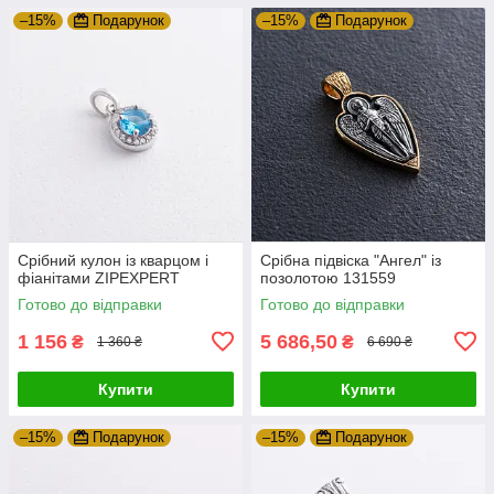
–15%
Подарунок
–15%
Подарунок
Срібний кулон із кварцом і
Срібна підвіска "Ангел" із
фіанітами ZIPEXPERT
позолотою 131559
Готово до відправки
Готово до відправки
1 156
5 686,50
₴
₴
1 360 ₴
6 690 ₴
Купити
Купити
–15%
Подарунок
–15%
Подарунок