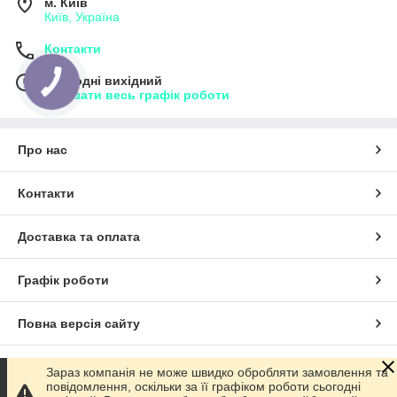
м. Київ
Київ, Україна
Контакти
Сьогодні вихідний
Показати весь графік роботи
Про нас
Контакти
Доставка та оплата
Графік роботи
Повна версія сайту
Сайт створено на маркетплейсі
Prom.ua
Зараз компанія не може швидко обробляти замовлення та
повідомлення, оскільки за її графіком роботи сьогодні