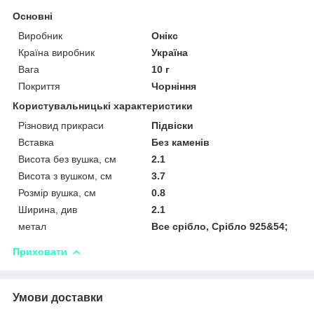
Основні
Виробник
Онікс
Країна виробник
Україна
Вага
10 г
Покриття
Чорніння
Користувальницькі характеристики
Різновид прикраси
Підвіски
Вставка
Без каменів
Висота без вушка, см
2.1
Висота з вушком, см
3.7
Розмір вушка, см
0.8
Ширина, див
2.1
метал
Все срібло, Срібло 925&54;
Приховати
Умови доставки