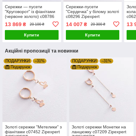
Сережки — пусети
Сережки-пусети
Золо
"Круговорот" із фіанітами
"Сердечка" у білому золоті
кола
(червоне золото) с08786
с08296 Zipexpert
с062
Zipexpert ZIPEXPERT
ZIPEXPERT
ZIP
13 869
14 007
13 
₴
₴
20 100 ₴
20 300 ₴
Купити
Купити
Акційні пропозиції та новинки
ПОДАРУНКИ
–31%
ПОДАРУНКИ
–31%
Подарунок
Подарунок
Золоті сережки "Метелики" з
Золоті сережки Монетки на
фіанітами с07452 Zipexpert
ланцюжку с07209 Zipexpert