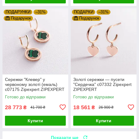
ПОДАРУНКИ
–31%
ПОДАРКИ
–31%
Подарунок
Подарунок
Сережки "Клевер" у
Золоті сережки — пусети
червоному золоті (емаль)
"Сердечка" с07332 Zipexpert
с07175 Zipexpert ZIPEXPERT
ZIPEXPERT
Готово до відправки
Готово до відправки
28 773
18 561
₴
₴
41 700 ₴
26 900 ₴
Купити
Купити
Показати ще