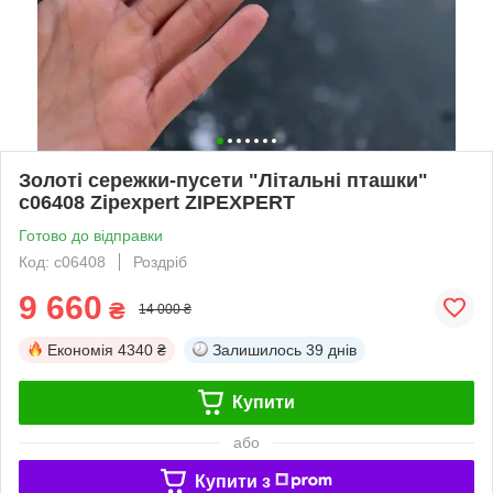
Золоті сережки-пусети "Літальні пташки"
с06408 Zipexpert ZIPEXPERT
Готово до відправки
Код: с06408
Роздріб
9 660
₴
14 000 ₴
Економія
4340 ₴
Залишилось
39 днів
Купити
або
Купити з