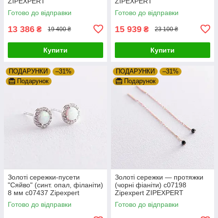
ZIPEXPERT
ZIPEXPERT
Готово до відправки
Готово до відправки
13 386
15 939
₴
₴
19 400 ₴
23 100 ₴
Купити
Купити
ПОДАРУНКИ
–31%
ПОДАРУНКИ
–31%
Подарунок
Подарунок
Золоті сережки-пусети
Золоті сережки — протяжки
"Сяйво" (синт. опал, філаніти)
(чорні фіаніти) с07198
8 мм с07437 Zipexpert
Zipexpert ZIPEXPERT
ZIPEXPERT
Готово до відправки
Готово до відправки