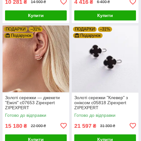
10 281
4 416
₴
₴
14 900 ₴
6 400 ₴
Купити
Купити
ПОДАРКИ
–31%
ПОДАРКИ
–31%
Подарунок
Подарунок
Золоті сережки — джекети
Золоті сережки "Клевер" з
"Емілі" с07653 Zipexpert
оніксом с05818 Zipexpert
ZIPEXPERT
ZIPEXPERT
Готово до відправки
Готово до відправки
15 180
21 597
₴
₴
22 000 ₴
31 300 ₴
Купити
Купити