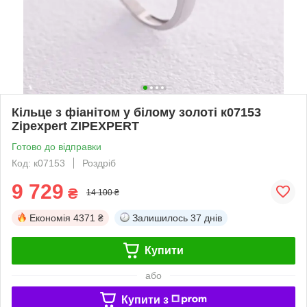
Кільце з фіанітом у білому золоті к07153
Zipexpert ZIPEXPERT
Готово до відправки
Код: к07153
Роздріб
9 729
₴
14 100 ₴
Економія
4371 ₴
Залишилось
37 днів
Купити
або
Купити з