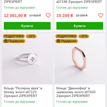
ZIPEXPERT
к07198 Zipexpert ZIPEXPERT
Готово до відправки
Готово до відправки
12 081,90
15 249
₴
₴
17 510 ₴
22 100 ₴
Купити
Купити
ПОДАРУНКИ
–31%
ПОДАРУНКИ
–31%
Подарунок
Подарунок
Кільце "Полярна зірка" в
Кільце "Дженніфер" в
білому золоті к07123
червоному золоті к07420
Zipexpert ZIPEXPERT
Zipexpert ZIPEXPERT
Готово до відправки
Готово до відправки