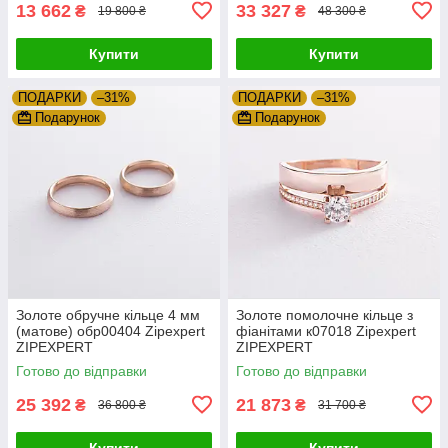
13 662
33 327
₴
₴
19 800 ₴
48 300 ₴
Купити
Купити
ПОДАРКИ
–31%
ПОДАРКИ
–31%
Подарунок
Подарунок
Золоте обручне кільце 4 мм
Золоте помолочне кільце з
(матове) обр00404 Zipexpert
фіанітами к07018 Zipexpert
ZIPEXPERT
ZIPEXPERT
Готово до відправки
Готово до відправки
25 392
21 873
₴
₴
36 800 ₴
31 700 ₴
Купити
Купити