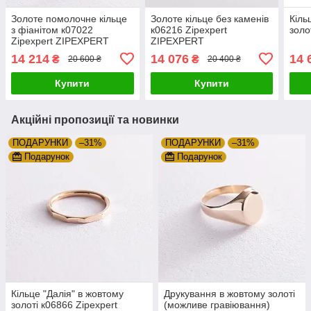
Золоте помолочне кільце
Золоте кільце без каменів
Кіль
з фіанітом к07022
к06216 Zipexpert
золо
Zipexpert ZIPEXPERT
ZIPEXPERT
14 214
14 076
14 
₴
₴
20 600 ₴
20 400 ₴
Купити
Купити
Акційні пропозиції та новинки
ПОДАРУНКИ
–31%
ПОДАРУНКИ
–31%
Подарунок
Подарунок
Кільце "Далія" в жовтому
Друкування в жовтому золоті
золоті к06866 Zipexpert
(можливе гравіювання)