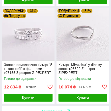
ПОДАРУНКИ
–31%
ПОДАРУНКИ
–31%
Подарунок
Подарунок
Золоте помоловічне кільце "Я
Кільце "Мімалізм" у білому
кохаю тобі" з фіанітами
золоті к06692 Zipexpert
к07155 Zipexpert ZIPEXPERT
ZIPEXPERT
Готово до відправки
Готово до відправки
12 834
10 074
₴
₴
18 600 ₴
14 600 ₴
Купити
Купити
Показати ще