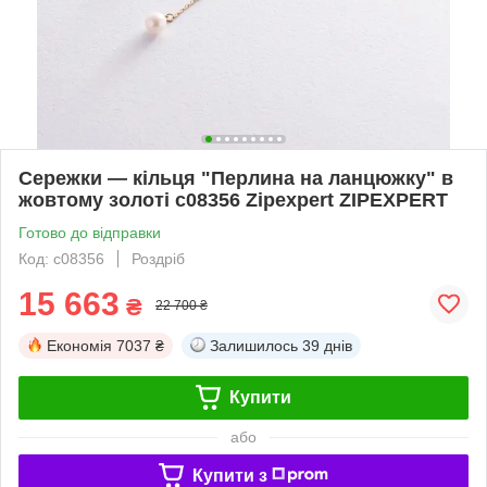
Сережки — кільця "Перлина на ланцюжку" в
жовтому золоті с08356 Zipexpert ZIPEXPERT
Готово до відправки
Код: с08356
Роздріб
15 663
₴
22 700 ₴
Економія
7037 ₴
Залишилось
39 днів
Купити
або
Купити з