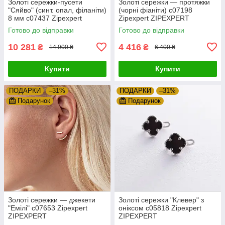
Золоті сережки-пусети
Золоті сережки — протяжки
"Сяйво" (синт. опал, філаніти)
(чорні фіаніти) с07198
8 мм с07437 Zipexpert
Zipexpert ZIPEXPERT
ZIPEXPERT
Готово до відправки
Готово до відправки
10 281
4 416
₴
₴
14 900 ₴
6 400 ₴
Купити
Купити
ПОДАРКИ
–31%
ПОДАРКИ
–31%
Подарунок
Подарунок
Золоті сережки — джекети
Золоті сережки "Клевер" з
"Емілі" с07653 Zipexpert
оніксом с05818 Zipexpert
ZIPEXPERT
ZIPEXPERT