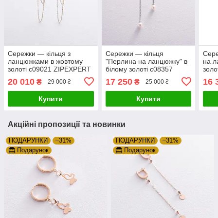
Сережки — кільця з
Сережки — кільця
Сере
ланцюжками в жовтому
"Перлина на ланцюжку" в
на л
золоті с09021 ZIPEXPERT
білому золоті с08357
золо
Zipexpert ZIPEXPERT
ZIP
20 010
17 250
16 
₴
₴
29 000 ₴
25 000 ₴
Купити
Купити
Акційні пропозиції та новинки
ПОДАРУНКИ
–31%
ПОДАРУНКИ
–31%
Подарунок
Подарунок