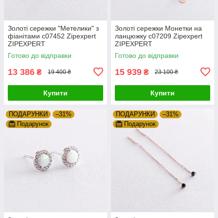
Золоті сережки "Метелики" з
Золоті сережки Монетки на
фіанітами с07452 Zipexpert
ланцюжку с07209 Zipexpert
ZIPEXPERT
ZIPEXPERT
Готово до відправки
Готово до відправки
13 386
15 939
₴
₴
19 400 ₴
23 100 ₴
Купити
Купити
ПОДАРУНКИ
–31%
ПОДАРУНКИ
–31%
Подарунок
Подарунок