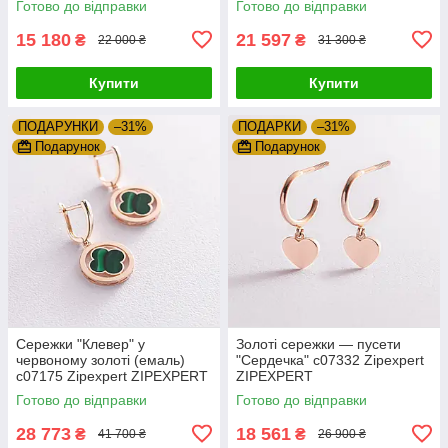
Готово до відправки
Готово до відправки
15 180
21 597
₴
₴
22 000 ₴
31 300 ₴
Купити
Купити
ПОДАРУНКИ
–31%
ПОДАРКИ
–31%
Подарунок
Подарунок
Сережки "Клевер" у
Золоті сережки — пусети
червоному золоті (емаль)
"Сердечка" с07332 Zipexpert
с07175 Zipexpert ZIPEXPERT
ZIPEXPERT
Готово до відправки
Готово до відправки
28 773
18 561
₴
₴
41 700 ₴
26 900 ₴