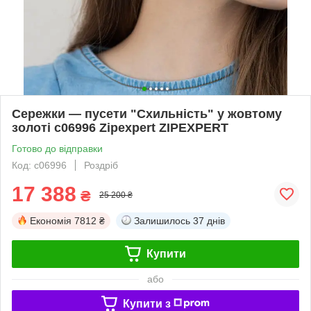
Сережки — пусети "Схильність" у жовтому
золоті с06996 Zipexpert ZIPEXPERT
Готово до відправки
Код: с06996
Роздріб
17 388
₴
25 200 ₴
Економія
7812 ₴
Залишилось
37 днів
Купити
або
Купити з