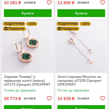
10 281
13 800
₴
₴
14 900 ₴
20 000 ₴
Купити
Купити
ПОДАРУНКИ
–31%
ПОДАРУНКИ
–31%
Подарунок
Подарунок
Сережки "Клевер" у
Золоті сережки Монетки на
червоному золоті (емаль)
ланцюжку с07209 Zipexpert
с07175 Zipexpert ZIPEXPERT
ZIPEXPERT
Готово до відправки
Готово до відправки
28 773
15 939
₴
₴
41 700 ₴
23 100 ₴
Купити
Купити