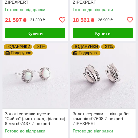
ZIPEXPERT
ZIPEXPERT
Готово до відправки
Готово до відправки
21 597
18 561
₴
₴
31 300 ₴
26 900 ₴
Купити
Купити
ПОДАРУНКИ
–31%
ПОДАРУНКИ
–31%
Подарунок
Подарунок
Золоті сережки-пусети
Золоті сережки — кільця без
"Сяйво" (синт. опал, філаніти)
каменів з07608 Zipexpert
8 мм с07437 Zipexpert
ZIPEXPERT
ZIPEXPERT
Готово до відправки
Готово до відправки