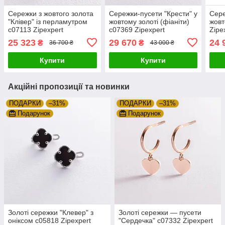
Сережки з жовтого золота
Сережки-пусети "Крести" у
Сере
"Клівер" із перламутром
жовтому золоті (фіаніти)
жовт
с07113 Zipexpert
с07369 Zipexpert
Zipe
ZIPEXPERT
ZIPEXPERT
25 323
29 670
24 
₴
₴
36 700 ₴
43 000 ₴
Купити
Купити
Акційні пропозиції та новинки
ПОДАРКИ
–31%
ПОДАРКИ
–31%
Подарунок
Подарунок
Золоті сережки "Клевер" з
Золоті сережки — пусети
оніксом с05818 Zipexpert
"Сердечка" с07332 Zipexpert