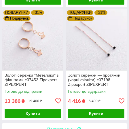
ПОДАРУНКИ
–31%
ПОДАРУНКИ
–31%
Подарунок
Подарунок
Золоті сережки "Метелики" з
Золоті сережки — протяжки
фіанітами с07452 Zipexpert
(чорні фіаніти) с07198
ZIPEXPERT
Zipexpert ZIPEXPERT
Готово до відправки
Готово до відправки
13 386
4 416
₴
₴
19 400 ₴
6 400 ₴
Купити
Купити
Показати ще