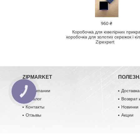
960 ₴
Коробочка для ювелірних прикра
коробочка для золотих сережок і кі
Zipexpert
ZIPMARKET
ПОЛЕЗН
О компании
Доставка
Каталог
Возврат 
Контакты
Новинки
Отзывы
Акции