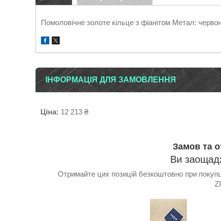
Помоловічне золоте кільце з фіанітом Метал: червоне 
ІНФОРМАЦІЯ ДЛЯ ЗАМОВЛЕННЯ
Ціна:
12 213 ₴
Замов та 
Ви заощадж
Отримайте цих позицій безкоштовно при покупці
Z