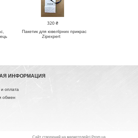
320 ₴
с,
Пакетик для ювелIрних прикрас
лець
Zipexpert
АЯ ИНФОРМАЦИЯ
 и оплата
и обмен
Сайт створений на маркетплейсі
Prom.ua