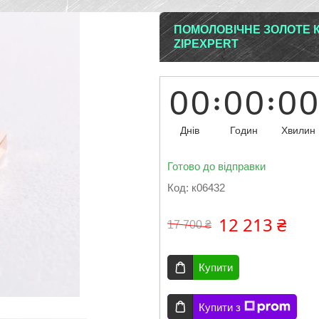
ПОМОЛОВІЧНЕ ЗОЛОТЕ КІ
ZIPEXPERT
0
0
0
0
0
0
Днів
Годин
Хвилин
Готово до відправки
Код:
к06432
12 213 ₴
17 700 ₴
Купити
Купити з