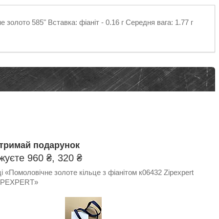
золото 585" Вставка: фіаніт - 0.16 г Середня вага: 1.77 г
отримай подарунок
уєте 960 ₴, 320 ₴
 «Помоловічне золоте кільце з фіанітом к06432 Zipexpert
IPEXPERT»