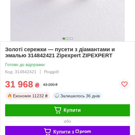
Золоті сережки — пусети з діамантами и
эмалью 314842421 Zipexpert ZIPEXPERT
Готово до відправки
Код: 314842421
Роздріб
31 968
₴
43 200 ₴
Економія
11232 ₴
Залишилось
36 днів
Купити
або
Купити з