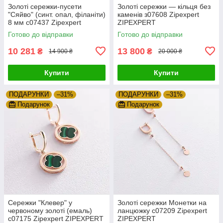
Золоті сережки-пусети
Золоті сережки — кільця без
"Сяйво" (синт. опал, філаніти)
каменів з07608 Zipexpert
8 мм с07437 Zipexpert
ZIPEXPERT
ZIPEXPERT
Готово до відправки
Готово до відправки
10 281
13 800
₴
₴
14 900 ₴
20 000 ₴
Купити
Купити
ПОДАРУНКИ
–31%
ПОДАРУНКИ
–31%
Подарунок
Подарунок
Сережки "Клевер" у
Золоті сережки Монетки на
червоному золоті (емаль)
ланцюжку с07209 Zipexpert
с07175 Zipexpert ZIPEXPERT
ZIPEXPERT