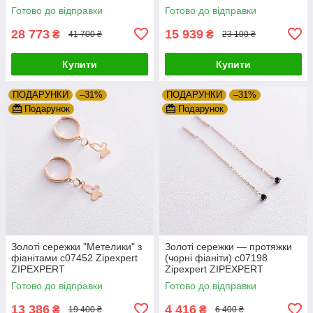
Готово до відправки
Готово до відправки
28 773
15 939
₴
₴
41 700 ₴
23 100 ₴
Купити
Купити
ПОДАРУНКИ
–31%
ПОДАРУНКИ
–31%
Подарунок
Подарунок
Золоті сережки "Метелики" з
Золоті сережки — протяжки
фіанітами с07452 Zipexpert
(чорні фіаніти) с07198
ZIPEXPERT
Zipexpert ZIPEXPERT
Готово до відправки
Готово до відправки
13 386
4 416
₴
₴
19 400 ₴
6 400 ₴