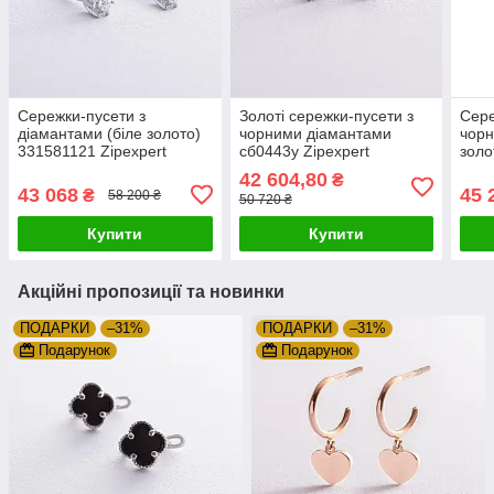
Сережки-пусети з
Золоті сережки-пусети з
Сере
діамантами (біле золото)
чорними діамантами
чорн
331581121 Zipexpert
сб0443y Zipexpert
золо
ZIPEXPERT
ZIPEXPERT
Zipe
42 604,80
₴
43 068
45 
₴
58 200 ₴
50 720 ₴
Купити
Купити
Акційні пропозиції та новинки
ПОДАРКИ
–31%
ПОДАРКИ
–31%
Подарунок
Подарунок