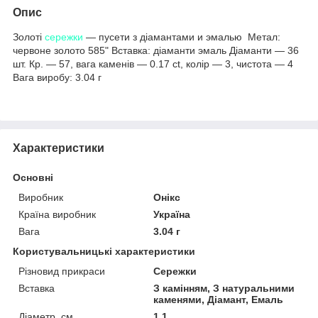
Опис
Золоті
сережки
— пусети з діамантами и эмалью Метал:
червоне золото 585" Вставка: діаманти эмаль Діаманти — 36
шт. Кр. — 57, вага каменів — 0.17 ct, колір — 3, чистота — 4
Вага виробу: 3.04 г
Характеристики
Основні
Виробник
Онікс
Країна виробник
Україна
Вага
3.04 г
Користувальницькі характеристики
Різновид прикраси
Сережки
Вставка
З камінням, З натуральними
каменями, Діамант, Емаль
Діаметр, см
1.1