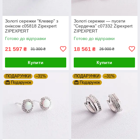
Золоті сережки "Клевер" з
Золоті сережки — пусети
оніксом с05818 Zipexpert
"Сердечка" с07332 Zipexpert
ZIPEXPERT
ZIPEXPERT
Готово до відправки
Готово до відправки
21 597
18 561
₴
₴
31 300 ₴
26 900 ₴
Купити
Купити
ПОДАРУНКИ
–31%
ПОДАРУНКИ
–31%
Подарунок
Подарунок