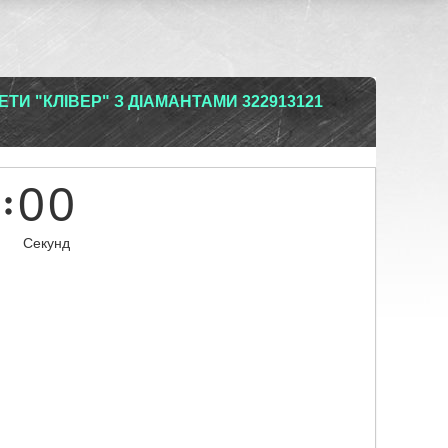
ТИ "КЛІВЕР" З ДІАМАНТАМИ 322913121
0
0
Секунд