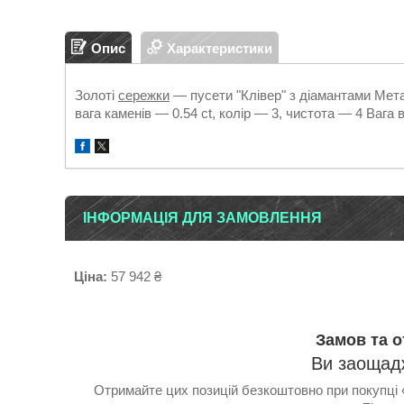
Опис
Характеристики
Золоті
сережки
— пусети "Клівер" з діамантами Мета
вага каменів — 0.54 ct, колір — 3, чистота — 4 Вага в
ІНФОРМАЦІЯ ДЛЯ ЗАМОВЛЕННЯ
Ціна:
57 942 ₴
Замов та 
Ви заощадж
Отримайте цих позицій безкоштовно при покупці 