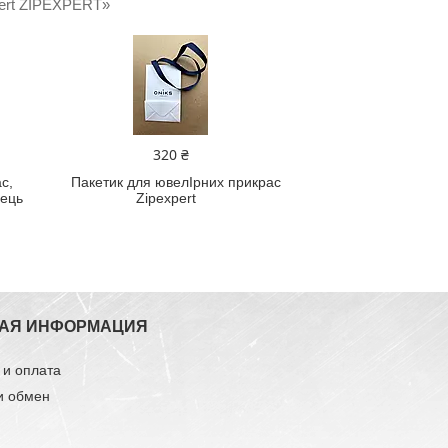
pert ZIPEXPERT»
320 ₴
с,
Пакетик для ювелIрних прикрас
лець
Zipexpert
АЯ ИНФОРМАЦИЯ
 и оплата
и обмен