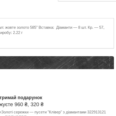
л: жовте золото 585" Вставка: Діаманти — 8 шт. Кр. — 57,
иробу: 2.22 г
отримай подарунок
уєте 960 ₴, 320 ₴
«Золоті сережки — пусети "Клівер" з діамантами 322913121