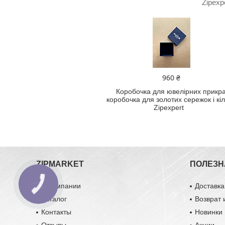
Zipex
960 ₴
Коробочка для ювелірних прикра
коробочка для золотих сережок і кі
Zipexpert
ZIPMARKET
ПОЛЕЗН
О компании
Доставка
Каталог
Возврат 
Контакты
Новинки