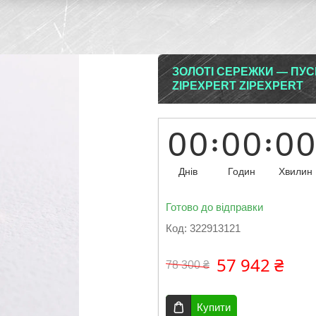
ЗОЛОТІ СЕРЕЖКИ — ПУСЕ
ZIPEXPERT ZIPEXPERT
0
0
0
0
0
0
Днів
Годин
Хвилин
Готово до відправки
Код:
322913121
57 942 ₴
78 300 ₴
Купити