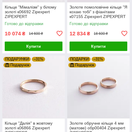
Кільце "Мімалізм" у білому
Золоте помоловічне кільце "Я
золоті к06692 Zipexpert
кохаю тобі" з фіанітами
ZIPEXPERT
к07155 Zipexpert ZIPEXPERT
Готово до відправки
Готово до відправки
10 074
12 834
₴
₴
14 600 ₴
18 600 ₴
Купити
Купити
ПОДАРУНКИ
–31%
ПОДАРКИ
–31%
Подарунок
Подарунок
Кільце "Далія" в жовтому
Золоте обручне кільце 4 мм
золоті к06866 Zipexpert
(матове) обр00404 Zipexpert