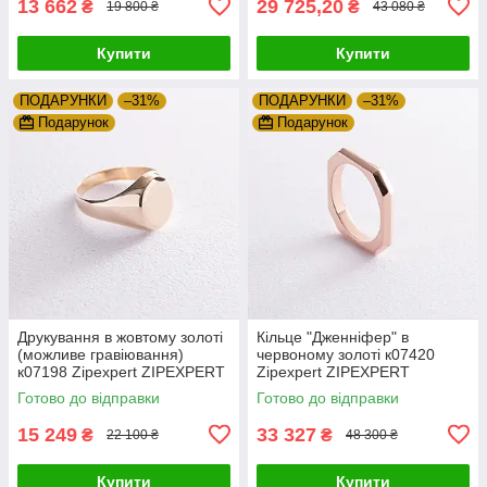
13 662
29 725,20
₴
₴
19 800 ₴
43 080 ₴
Купити
Купити
ПОДАРУНКИ
–31%
ПОДАРУНКИ
–31%
Подарунок
Подарунок
Друкування в жовтому золоті
Кільце "Дженніфер" в
(можливе гравіювання)
червоному золоті к07420
к07198 Zipexpert ZIPEXPERT
Zipexpert ZIPEXPERT
Готово до відправки
Готово до відправки
15 249
33 327
₴
₴
22 100 ₴
48 300 ₴
Купити
Купити