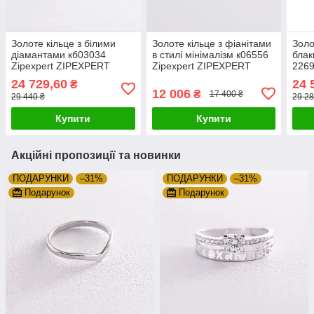
Золоте кільце з білими
Золоте кільце з фіанітами
Золо
діамантами кб03034
в стилі мінімалізм к06556
блак
Zipexpert ZIPEXPERT
Zipexpert ZIPEXPERT
2269
ZIP
24 729,60
24 
₴
12 006
₴
17 400 ₴
29 440 ₴
29 28
Купити
Купити
Акційні пропозиції та новинки
ПОДАРУНКИ
–31%
ПОДАРУНКИ
–31%
Подарунок
Подарунок