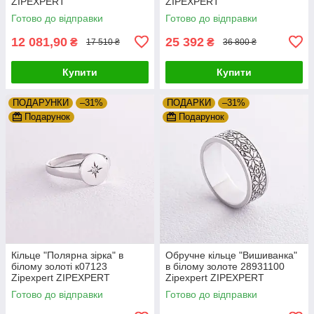
ZIPEXPERT
ZIPEXPERT
Готово до відправки
Готово до відправки
12 081,90
25 392
₴
₴
17 510 ₴
36 800 ₴
Купити
Купити
ПОДАРУНКИ
–31%
ПОДАРКИ
–31%
Подарунок
Подарунок
Кільце "Полярна зірка" в
Обручне кільце "Вишиванка"
білому золоті к07123
в білому золоте 28931100
Zipexpert ZIPEXPERT
Zipexpert ZIPEXPERT
Готово до відправки
Готово до відправки