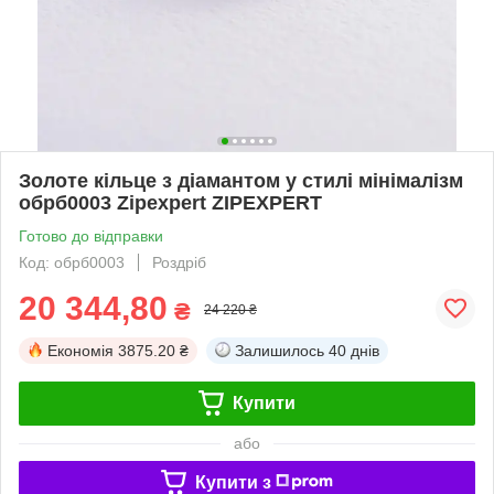
Золоте кільце з діамантом у стилі мінімалізм
обрб0003 Zipexpert ZIPEXPERT
Готово до відправки
Код: обрб0003
Роздріб
20 344,80
₴
24 220 ₴
Економія
3875.20 ₴
Залишилось
40 днів
Купити
або
Купити з