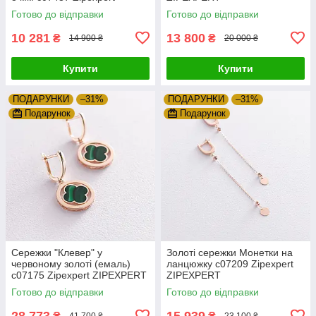
ZIPEXPERT
Готово до відправки
Готово до відправки
10 281
13 800
₴
₴
14 900 ₴
20 000 ₴
Купити
Купити
ПОДАРУНКИ
–31%
ПОДАРУНКИ
–31%
Подарунок
Подарунок
Сережки "Клевер" у
Золоті сережки Монетки на
червоному золоті (емаль)
ланцюжку с07209 Zipexpert
с07175 Zipexpert ZIPEXPERT
ZIPEXPERT
Готово до відправки
Готово до відправки
28 773
15 939