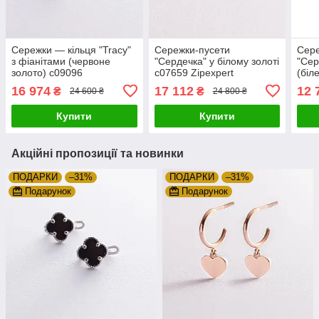
Сережки — кільця "Tracy"
Сережки-пусети
Сере
з фіанітами (червоне
"Сердечка" у білому золоті
"Сер
золото) с09096
с07659 Zipexpert
(біл
ZIPEXPERT
ZIPEXPERT
Zipe
16 974
17 112
12 
₴
₴
24 600 ₴
24 800 ₴
Купити
Купити
Акційні пропозиції та новинки
ПОДАРКИ
–31%
ПОДАРКИ
–31%
Подарунок
Подарунок