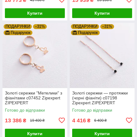
₴
₴
41 700 ₴
23 100 ₴
Купити
Купити
ПОДАРУНКИ
–31%
ПОДАРУНКИ
–31%
Подарунок
Подарунок
Золоті сережки "Метелики" з
Золоті сережки — протяжки
фіанітами с07452 Zipexpert
(чорні фіаніти) с07198
ZIPEXPERT
Zipexpert ZIPEXPERT
Готово до відправки
Готово до відправки
13 386
4 416
₴
₴
19 400 ₴
6 400 ₴
Купити
Купити