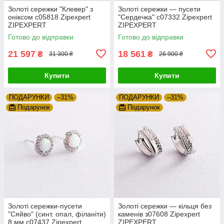
Золоті сережки "Клевер" з
Золоті сережки — пусети
оніксом с05818 Zipexpert
"Сердечка" с07332 Zipexpert
ZIPEXPERT
ZIPEXPERT
Готово до відправки
Готово до відправки
21 597
18 561
₴
₴
31 300 ₴
26 900 ₴
Купити
Купити
ПОДАРУНКИ
–31%
ПОДАРУНКИ
–31%
Подарунок
Подарунок
Золоті сережки-пусети
Золоті сережки — кільця без
"Сяйво" (синт. опал, філаніти)
каменів з07608 Zipexpert
8 мм с07437 Zipexpert
ZIPEXPERT