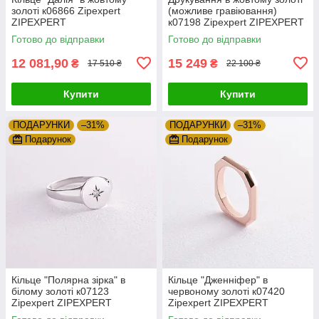
золоті к06866 Zipexpert
(можливе гравіювання)
ZIPEXPERT
к07198 Zipexpert ZIPEXPERT
Готово до відправки
Готово до відправки
12 081,90
15 249
₴
₴
17 510 ₴
22 100 ₴
Купити
Купити
ПОДАРУНКИ
–31%
ПОДАРУНКИ
–31%
Подарунок
Подарунок
Кільце "Полярна зірка" в
Кільце "Дженніфер" в
білому золоті к07123
червоному золоті к07420
Zipexpert ZIPEXPERT
Zipexpert ZIPEXPERT