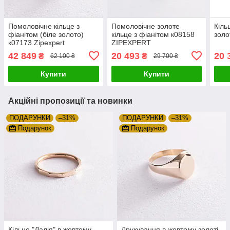
Помоловічне кільце з
Помоловічне золоте
Кіль
фіанітом (біле золото)
кільце з фіанітом к08158
золо
к07173 Zipexpert
ZIPEXPERT
ZIPEXPERT
42 849
20 493
20 
₴
₴
62 100 ₴
29 700 ₴
Купити
Купити
Акційні пропозиції та новинки
ПОДАРУНКИ
–31%
ПОДАРУНКИ
–31%
Подарунок
Подарунок
Кільце "Далія" в жовтому
Друкування в жовтому золоті