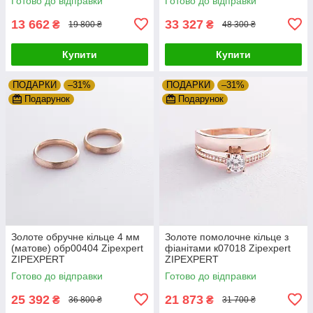
Готово до відправки
Готово до відправки
13 662
33 327
₴
₴
19 800 ₴
48 300 ₴
Купити
Купити
ПОДАРКИ
–31%
ПОДАРКИ
–31%
Подарунок
Подарунок
Золоте обручне кільце 4 мм
Золоте помолочне кільце з
(матове) обр00404 Zipexpert
фіанітами к07018 Zipexpert
ZIPEXPERT
ZIPEXPERT
Готово до відправки
Готово до відправки
25 392
21 873
₴
₴
36 800 ₴
31 700 ₴