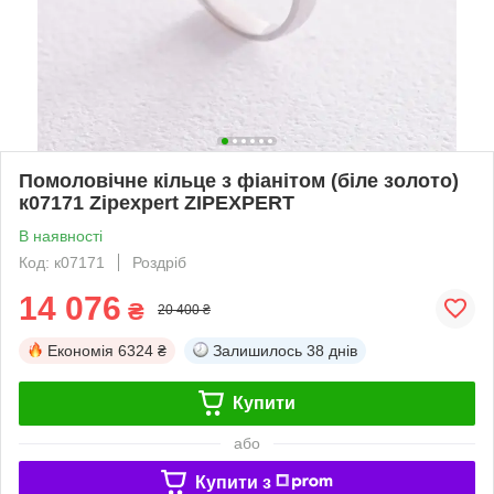
Помоловічне кільце з фіанітом (біле золото)
к07171 Zipexpert ZIPEXPERT
В наявності
Код: к07171
Роздріб
14 076
₴
20 400 ₴
Економія
6324 ₴
Залишилось
38 днів
Купити
або
Купити з