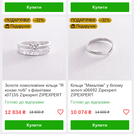
Купити
Купити
ПОДАРУНКИ
–31%
ПОДАРУНКИ
–31%
Подарунок
Подарунок
Золоте помоловічне кільце "Я
Кільце "Мімалізм" у білому
кохаю тобі" з фіанітами
золоті к06692 Zipexpert
к07155 Zipexpert ZIPEXPERT
ZIPEXPERT
Готово до відправки
Готово до відправки
12 834
10 074
₴
₴
18 600 ₴
14 600 ₴
Купити
Купити