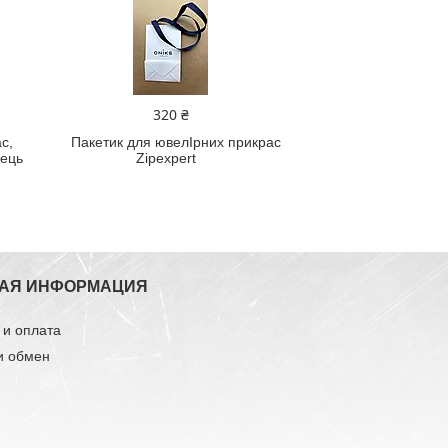
320 ₴
с,
Пакетик для ювелIрних прикрас
лець
Zipexpert
АЯ ИНФОРМАЦИЯ
 и оплата
и обмен