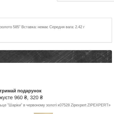
золото 585" Вставка: немає Середня вага: 2.42 г
отримай подарунок
уєте 960 ₴, 320 ₴
ьце "Шаріки" в червоному золоті к07528 Zipexpert ZIPEXPERT»