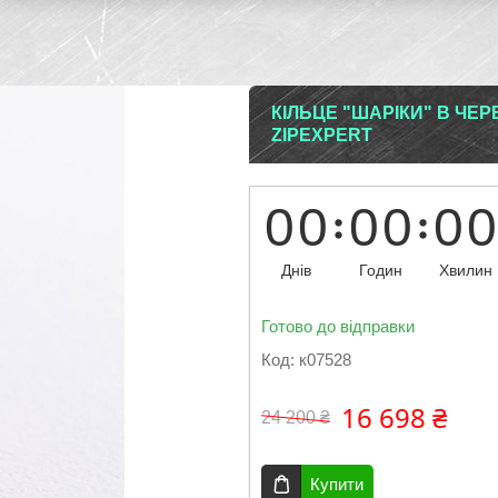
КІЛЬЦЕ "ШАРІКИ" В ЧЕР
ZIPEXPERT
0
0
0
0
0
0
Днів
Годин
Хвилин
Готово до відправки
Код:
к07528
16 698 ₴
24 200 ₴
Купити