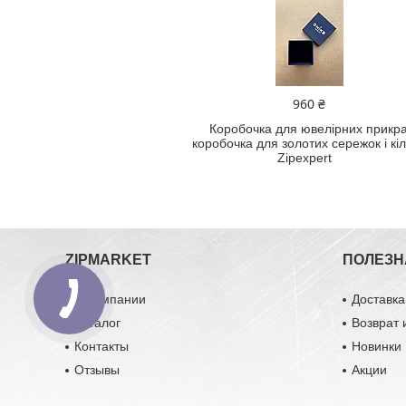
960 ₴
Коробочка для ювелірних прикра
коробочка для золотих сережок і кі
Zipexpert
ZIPMARKET
ПОЛЕЗН
О компании
Доставка
Каталог
Возврат 
Контакты
Новинки
Отзывы
Акции