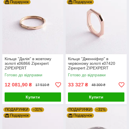
Подарунок
Подарунок
Кільце "Далія" в жовтому
Кільце "Дженніфер" в
золоті к06866 Zipexpert
червоному золоті к07420
ZIPEXPERT
Zipexpert ZIPEXPERT
Готово до відправки
Готово до відправки
12 081,90
33 327
₴
₴
17 510 ₴
48 300 ₴
Купити
Купити
ПОДАРУНКИ
–31%
ПОДАРУНКИ
–31%
Подарунок
Подарунок