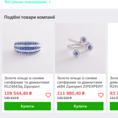
Всі умови повернення
Подібні товари компанії
Золоте кільце із синіми
Золоте кільце із синіми
Золо
сапфірами та діамантами
сапфірами та діамантами
діам
R12484Saj Zipexpert
к684 Zipexpert ZIPEXPERT
R297
ZIPEXPERT
ZIP
109 544,40
111 980,40
93 
₴
₴
130 410 ₴
133 310 ₴
111 5
Купити
Купити