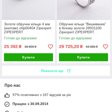
Золоте обручне кільце 4 мм
Обручне кільце "Вишиванка"
(матове) обр00404 Zipexpert
в білому золоте 28931100
ZIPEXPERT
Zipexpert ZIPEXPERT
Готово до відправки
Готово до відправки
25 392
29 725,20
₴
₴
36 800 ₴
43 080 ₴
Купити
Купити
Показати ще
Про нас
97% позитивних з 187 відгуків за рік
Працює з 30.09.2014