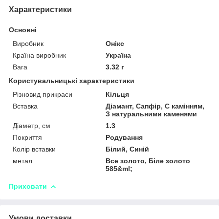
Характеристики
Основні
Виробник
Онікс
Країна виробник
Україна
Вага
3.32 г
Користувальницькі характеристики
Різновид прикраси
Кільця
Вставка
Діамант, Сапфір, С камінням,
З натуральними каменями
Діаметр, см
1.3
Покриття
Родування
Колір вставки
Білий, Синій
метал
Все золото, Біле золото
585&ml;
Приховати
Умови доставки