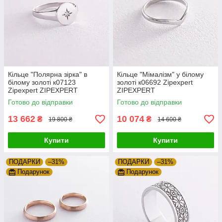
Кільце "Полярна зірка" в
Кільце "Мімалізм" у білому
білому золоті к07123
золоті к06692 Zipexpert
Zipexpert ZIPEXPERT
ZIPEXPERT
Готово до відправки
Готово до відправки
13 662
10 074
₴
₴
19 800 ₴
14 600 ₴
Купити
Купити
ПОДАРКИ
–31%
ПОДАРКИ
–31%
Подарунок
Подарунок