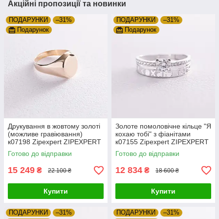
Акційні пропозиції та новинки
ПОДАРУНКИ
–31%
ПОДАРУНКИ
–31%
Подарунок
Подарунок
Друкування в жовтому золоті
Золоте помоловічне кільце "Я
(можливе гравіювання)
кохаю тобі" з фіанітами
к07198 Zipexpert ZIPEXPERT
к07155 Zipexpert ZIPEXPERT
Готово до відправки
Готово до відправки
15 249
12 834
₴
₴
22 100 ₴
18 600 ₴
Купити
Купити
ПОДАРУНКИ
–31%
ПОДАРУНКИ
–31%