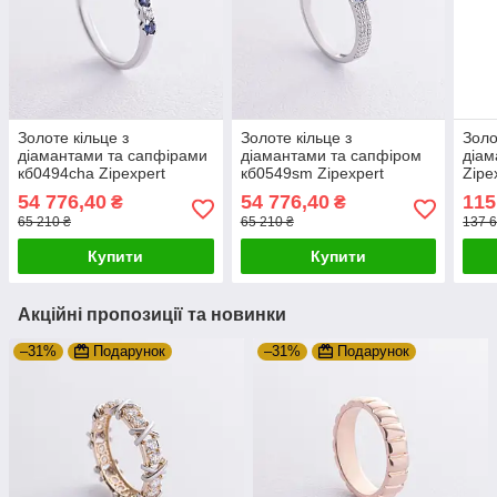
Золоте кільце з
Золоте кільце з
Золо
діамантами та сапфірами
діамантами та сапфіром
діам
кб0494cha Zipexpert
кб0549sm Zipexpert
Zipe
ZIPEXPERT
ZIPEXPERT
54 776,40
54 776,40
115
₴
₴
65 210 ₴
65 210 ₴
137 6
Купити
Купити
Акційні пропозиції та новинки
–31%
Подарунок
–31%
Подарунок