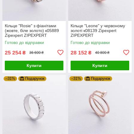
Кільце "Rosie" з фіанітами
Кільце "Leone" у червоному
(жовте, біле золото) к05889
золоті к08139 Zipexpert
Zipexpert ZIPEXPERT
ZIPEXPERT
Готово до відправки
Готово до відправки
25 254
28 152
₴
₴
36 600 ₴
40 800 ₴
Купити
Купити
–31%
Подарунок
–31%
Подарунок