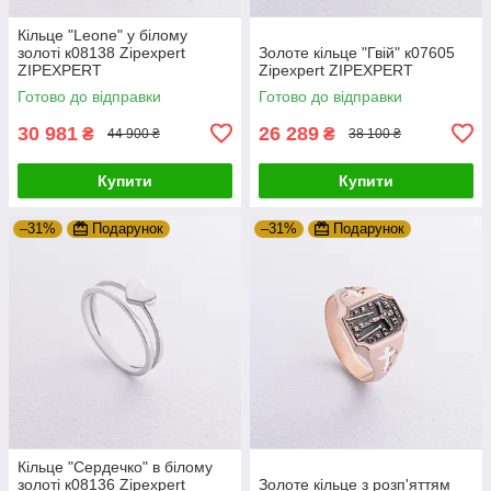
Кільце "Leone" у білому
золоті к08138 Zipexpert
Золоте кільце "Гвій" к07605
ZIPEXPERT
Zipexpert ZIPEXPERT
Готово до відправки
Готово до відправки
30 981
26 289
₴
₴
44 900 ₴
38 100 ₴
Купити
Купити
–31%
Подарунок
–31%
Подарунок
Кільце "Сердечко" в білому
золоті к08136 Zipexpert
Золоте кільце з розп'яттям