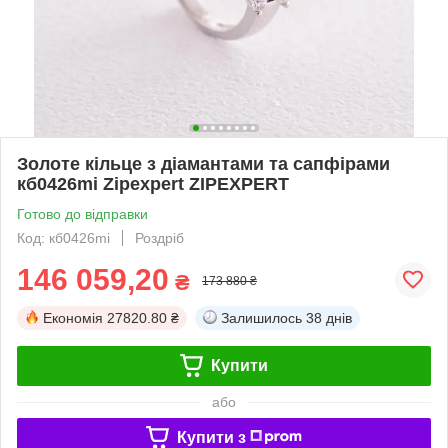
Золоте кільце з діамантами та сапфірами
кб0426mi Zipexpert ZIPEXPERT
Готово до відправки
Код: кб0426mi
Роздріб
146 059,20
₴
173 880 ₴
Економія
27820.80 ₴
Залишилось
38 днів
Купити
або
Купити з