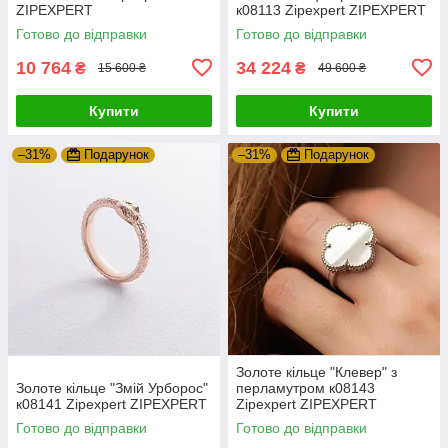
ZIPEXPERT
к08113 Zipexpert ZIPEXPERT
Готово до відправки
Готово до відправки
10 764
34 224
₴
₴
15 600 ₴
49 600 ₴
Купити
Купити
–31%
Подарунок
–31%
Подарунок
Золоте кільце "Клевер" з
Золоте кільце "Змій Урборос"
перламутром к08143
к08141 Zipexpert ZIPEXPERT
Zipexpert ZIPEXPERT
Готово до відправки
Готово до відправки