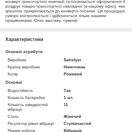
конверт транспортної компанії та починається оформлення й
роздрук товаро-транспортної накладної (в нашому офісі), яка
зрештою прикріплюється до конверта посилки. Ця процедура
суворо контролюється і здійснюється тільки нашими
працівниками. Опис вантажу: сувенір
Характеристики
Основні атрибути
Виробник
Satisfyer
Країна виробник
Німеччина
Колір
Рожевий
Основні
Водостійкість
Так
Кількість батарейок
1 шт.
Кількість швидкостей
11
вібрації
Стать
Жіночий
Регулятор рівня вібрації
Ступінчастий
Режим роботи
Вібрація