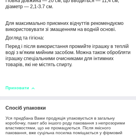
Повна довжина — 20 см, що вводиться — 11,4 см,
діаметр — 2,1-3.7 см.
Для максимально приємних відчуттів рекомендуємо
використовувати зі змащенням на водній основі.
Догляд та гігієна:
Перед і після використання промийте іграшку в теплій
воді з м'яким мийним засобом. Можна також обробляти
іграшку спеціальними очисниками для інтимних
товарів, які не містять спирту.
Приховати
Спосіб упаковки
Уся придбана Вами продукція упаковується в загальну
коробочку, пакет або іншого роду паковання з непрозорими
властивостями, що не промацуються. Після якісного
паковання, вже суцільна посилка поміщається у фірмовий