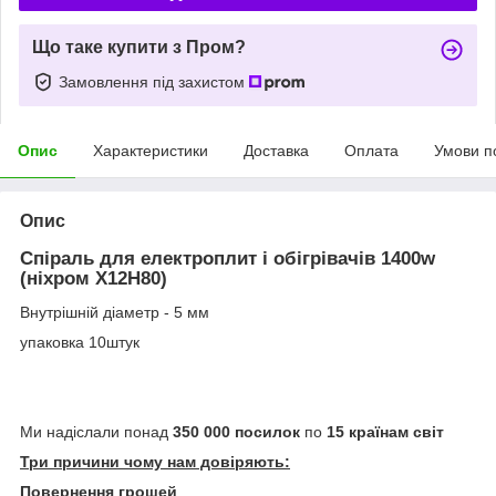
Що таке купити з Пром?
Замовлення під захистом
Опис
Характеристики
Доставка
Оплата
Умови п
Опис
Спіраль для електроплит і обігрівачів 1400w
(ніхром Х12Н80)
Внутрішній діаметр - 5 мм
упаковка 10штук
Ми надіслали понад
350 000 посилок
по
15 країнам світ
Три причини чому нам довіряють:
Повернення грошей