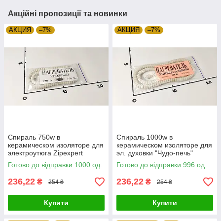
Акційні пропозиції та новинки
АКЦИЯ
–7%
АКЦИЯ
–7%
Спираль 750w в
Спираль 1000w в
керамическом изоляторе для
керамическом изоляторе для
электроутюга Zipexpert
эл. духовки "Чудо-печь"
Zipexpert
Готово до відправки 1000 од.
Готово до відправки 996 од.
236,22
236,22
₴
₴
254 ₴
254 ₴
Купити
Купити