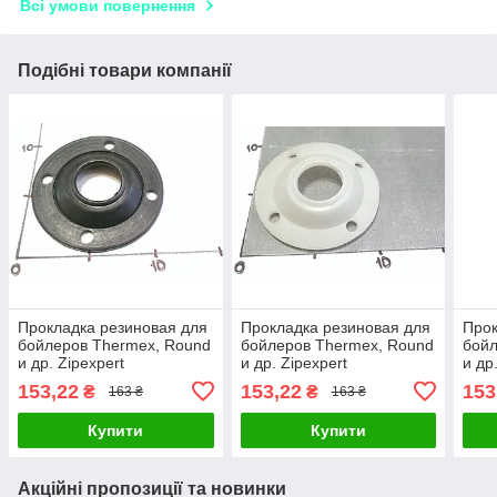
Всі умови повернення
Подібні товари компанії
Прокладка резиновая для
Прокладка резиновая для
Прок
бойлеров Thermex, Round
бойлеров Thermex, Round
бойл
и др. Zipexpert
и др. Zipexpert
и др
153,22
153,22
153
₴
₴
163 ₴
163 ₴
Купити
Купити
Акційні пропозиції та новинки