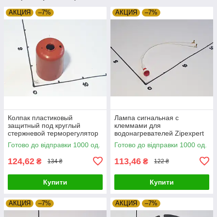
АКЦИЯ
–7%
АКЦИЯ
–7%
Колпак пластиковый
Лампа сигнальная с
защитный под круглый
клеммами для
стержневой терморегулятор
водонагревателей Zipexpert
Zipexpert
Готово до відправки 1000 од.
Готово до відправки 1000 од.
124,62
113,46
₴
₴
134 ₴
122 ₴
Купити
Купити
АКЦИЯ
–7%
АКЦИЯ
–7%