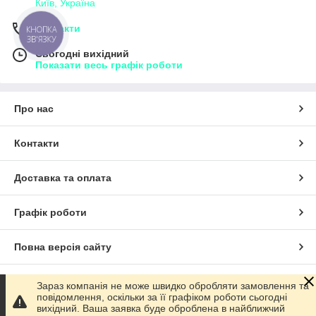
Київ, Україна
Контакти
КНОПКА
ЗВ'ЯЗКУ
Сьогодні вихідний
Показати весь графік роботи
Про нас
Контакти
Доставка та оплата
Графік роботи
Повна версія сайту
Сайт створено на маркетплейсі
Prom.ua
Зараз компанія не може швидко обробляти замовлення та
повідомлення, оскільки за її графіком роботи сьогодні
вихідний. Ваша заявка буде оброблена в найближчий
Політика конфіденційності