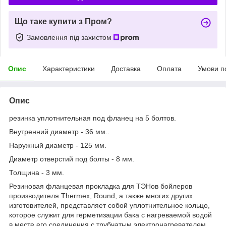
Що таке купити з Пром?
Замовлення під захистом
Опис
Характеристики
Доставка
Оплата
Умови п
Опис
резинка уплотнительная под фланец на 5 болтов.
Внутренний диаметр - 36 мм..
Наружный диаметр - 125 мм.
Диаметр отверстий под болты - 8 мм.
Толщина - 3 мм.
Резиновая фланцевая прокладка для ТЭНов бойлеров
производителя Thermex, Round, а также многих других
изготовителей, представляет собой уплотнительное кольцо,
которое служит для герметизации бака с нагреваемой водой
в месте его соединения с трубчатым электронагревателем.