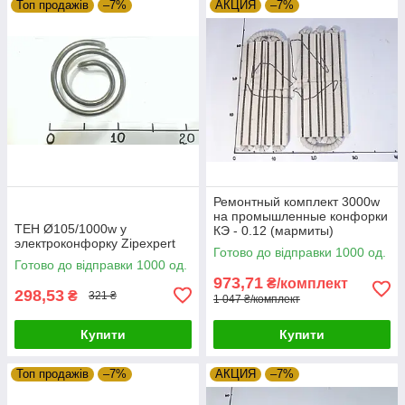
Топ продажів
–7%
АКЦИЯ
–7%
Ремонтный комплект 3000w
на промышленные конфорки
ТЕН Ø105/1000w у
КЭ - 0.12 (мармиты)
электроконфорку Zipexpert
(Украина) Zipexpert
Готово до відправки 1000 од.
Готово до відправки 1000 од.
973,71
₴/комплект
298,53
₴
321 ₴
1 047 ₴/комплект
Купити
Купити
Топ продажів
–7%
АКЦИЯ
–7%