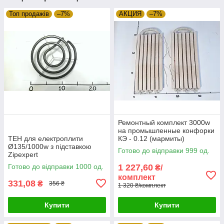
Топ продажів
–7%
АКЦИЯ
–7%
Ремонтный комплект 3000w
на промышленные конфорки
ТЕН для електроплити
КЭ - 0.12 (мармиты)
Ø135/1000w з підставкою
Электрон-Т (Украина)
Готово до відправки 999 од.
Zipexpert
Zipexpert
Готово до відправки 1000 од.
1 227,60
₴/
комплект
331,08
₴
356 ₴
1 320 ₴/комплект
Купити
Купити