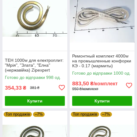
Ремонтный комплект 4000w
ТЕН 1000w для електроплит:
на промышленные конфорки
"Мрія", "Злата", "Елна"
КЭ - 0.17 (мармиты)
(нержавійка) Zipexpert
(Украина) Zipexpert
Готово до відправки 1000 од.
Готово до відправки 998 од.
883,50
₴/комплект
354,33
₴
381 ₴
950 ₴/комплект
Купити
Купити
Топ продажів
–7%
Топ продажів
–7%