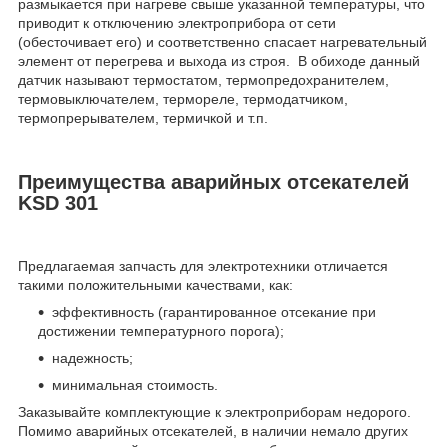
размыкается при нагреве свыше указанной температуры, что
приводит к отключению электроприбора от сети
(обесточивает его) и соответственно спасает нагревательный
элемент от перегрева и выхода из строя. В обиходе данный
датчик называют термостатом, термопредохранителем,
термовыключателем, термореле, термодатчиком,
термопрерывателем, термичкой и т.п.
Преимущества аварийных отсекателей
KSD 301
Предлагаемая запчасть для электротехники отличается
такими положительными качествами, как:
эффективность (гарантированное отсекание при
достижении температурного порога);
надежность;
минимальная стоимость.
Заказывайте комплектующие к электроприборам недорого.
Помимо аварийных отсекателей, в наличии немало других