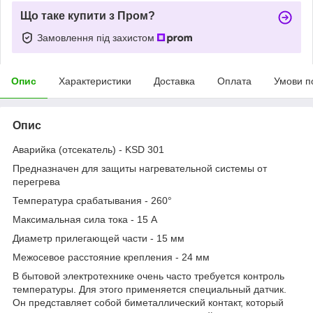
Що таке купити з Пром?
Замовлення під захистом
Опис
Характеристики
Доставка
Оплата
Умови п
Опис
Аварийка (отсекатель) - KSD 301
Предназначен для защиты нагревательной системы от
перегрева
Температура срабатывания - 260°
Максимальная сила тока - 15 А
Диаметр прилегающей части - 15 мм
Межосевое расстояние крепления - 24 мм
В бытовой электротехнике очень часто требуется контроль
температуры. Для этого применяется специальный датчик.
Он представляет собой биметаллический контакт, который