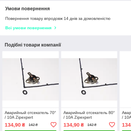
Умови повернення
Повернення товару впродовж 14 днів за домовленістю
Всі умови повернення
Подібні товари компанії
Аварийный отсекатель 70°
Аварийный отсекатель 80°
Авар
/ 10А Zipexpert
/ 10А Zipexpert
/ 10
134,90
134,90
134
₴
₴
142 ₴
142 ₴