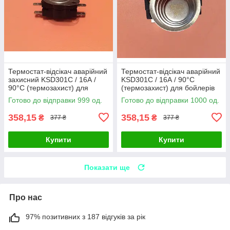
Термостат-відсікач аварійний
Термостат-відсікач аварійний
захисний KSD301C / 16А /
KSD301C / 16А / 90°С
90°С (термозахист) для
(термозахист) для бойлерів
бойлерів Gorenje Китай
Electrolux, Termal Китай
Готово до відправки 999 од.
Готово до відправки 1000 од.
Zipexpert
Zipexpert
358,15
358,15
₴
₴
377 ₴
377 ₴
Купити
Купити
Показати ще
Про нас
97% позитивних з 187 відгуків за рік