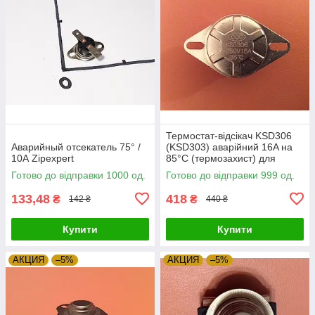
Термостат-відсікач KSD306
Аварийный отсекатель 75° /
(KSD303) аварійний 16A на
10А Zipexpert
85°С (термозахист) для
бойлерів ATT, Garanterm,
Готово до відправки 1000 од.
Готово до відправки 999 од.
Thermex Zipexpert
133,48
418
₴
₴
142 ₴
440 ₴
Купити
Купити
АКЦИЯ
–5%
АКЦИЯ
–5%