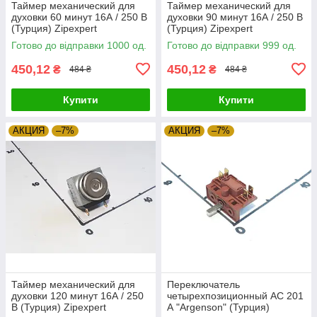
Таймер механический для
Таймер механический для
духовки 60 минут 16А / 250 В
духовки 90 минут 16А / 250 В
(Турция) Zipexpert
(Турция) Zipexpert
Готово до відправки 1000 од.
Готово до відправки 999 од.
450,12
450,12
₴
₴
484 ₴
484 ₴
Купити
Купити
АКЦИЯ
–7%
АКЦИЯ
–7%
Таймер механический для
Переключатель
духовки 120 минут 16А / 250
четырехпозиционный АС 201
В (Турция) Zipexpert
А "Argenson" (Турция)