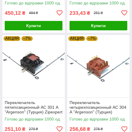
Zipexpert
Готово до відправки 1000 од.
Готово до відправки 1000 од.
450,12
233,43
₴
₴
484 ₴
251 ₴
Купити
Купити
АКЦИЯ
–7%
АКЦИЯ
–7%
Переключатель
Переключатель
пятипозиционный АС 301 А
четырехпозиционный АС 304
"Argenson" (Турция) Zipexpert
А "Argenson" (Турция)
Zipexpert
Готово до відправки 1000 од.
Готово до відправки 1000 од.
251,10
256,68
₴
₴
270 ₴
276 ₴