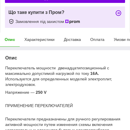
Що таке купити з Пром?
Замовлення під захистом
Опис
Характеристики
Доставка
Оплата
Умови п
Опис
Переключатель мощности двенадцатипозиционный
с
максимально допустимой нагрузкой по току
16А.
Используется для определенных моделей электроплит,
электродуховок.
Напряжение ―
250 V
ПРИМЕНЕНИЕ ПЕРЕКЛЮЧАТЕЛЕЙ
Переключатели предназначены для ручного регулирования
активной мощности путем изменения схемы включения
нагревательных элементов бытовых электроприборов.