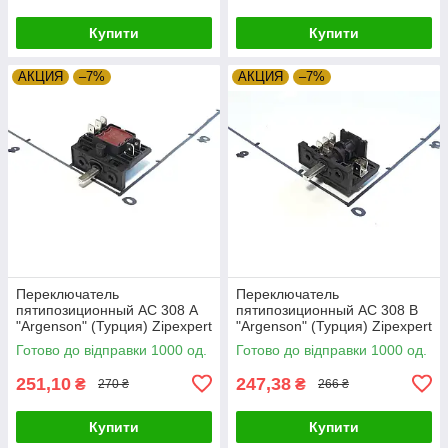
Купити
Купити
АКЦИЯ
–7%
АКЦИЯ
–7%
Переключатель
Переключатель
пятипозиционный АС 308 А
пятипозиционный АС 308 В
"Argenson" (Турция) Zipexpert
"Argenson" (Турция) Zipexpert
Готово до відправки 1000 од.
Готово до відправки 1000 од.
251,10
247,38
₴
₴
270 ₴
266 ₴
Купити
Купити