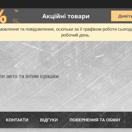
овлення та повідомлення, оскільки за її графіком роботи сього
робочий день.
я авто та інтим іграшки
КОНТАКТИ
ВIДГУКИ
ПОВЕРНЕННЯ ТА ОБМIН