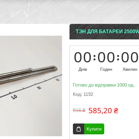
ТЭН ДЛЯ БАТАРЕИ 2500W
0
0
0
0
0
0
Днів
Годин
Хвилин
Готово до відправки 1000 од.
Код:
1192
585,20 ₴
616 ₴
Купити