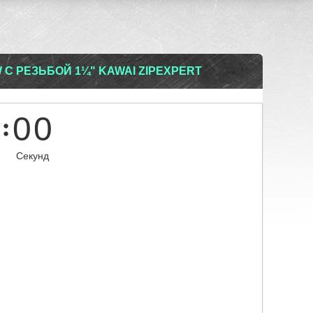
 С РЕЗЬБОЙ 1¼" KAWAI ZIPEXPERT
0
0
Секунд