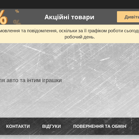
овлення та повідомлення, оскільки за її графіком роботи сього
робочий день.
я авто та інтим іграшки
КОНТАКТИ
ВIДГУКИ
ПОВЕРНЕННЯ ТА ОБМIН