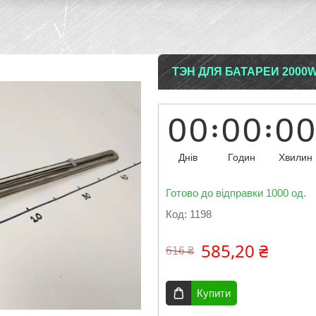
ТЭН ДЛЯ БАТАРЕИ 2000
0
0
0
0
0
0
Днів
Годин
Хвилин
Готово до відправки 1000 од.
Код:
1198
585,20 ₴
616 ₴
Купити