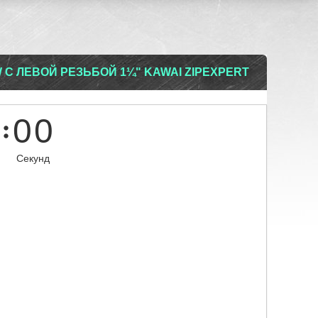
W С ЛЕВОЙ РЕЗЬБОЙ 1¼" KAWAI ZIPEXPERT
0
0
Секунд