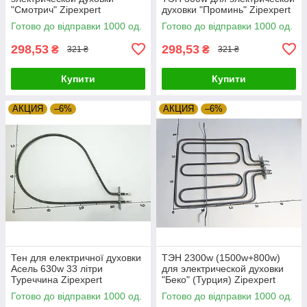
"Смотрич" Zipexpert
духовки "Проминь" Zipexpert
Готово до відправки 1000 од.
Готово до відправки 1000 од.
298,53
298,53
₴
₴
321 ₴
321 ₴
Купити
Купити
АКЦИЯ
–6%
АКЦИЯ
–6%
Тен для електричної духовки
ТЭН 2300w (1500w+800w)
Асель 630w 33 літри
для электрической духовки
Туреччина Zipexpert
"Беко" (Турция) Zipexpert
Готово до відправки 1000 од.
Готово до відправки 1000 од.