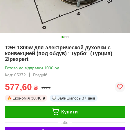
ТЭН 1800w для электрической духовки с
конвекцией (под обдув) "Турбо" (Турция)
Zipexpert
Готово до відправки 1000 од.
Код: 05372
Роздріб
577,60
₴
608 ₴
Економія
30.40 ₴
Залишилось
37 днів
Купити
або