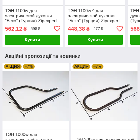
ТЭН 1100w для
ТЭН 1100w ^ для
ТЕН 
электрической духовки
электрической духовки
духо
"Беко" (Турция) Zipexpert
"Беко" (Турция) Zipexpert
(Тур
562,12
448,38
568
₴
₴
598 ₴
477 ₴
Купити
Купити
Акційні пропозиції та новинки
АКЦИЯ
–7%
АКЦИЯ
–7%
ТЭН 1000w для
электрической духовки
ТЭН 300w для электрической