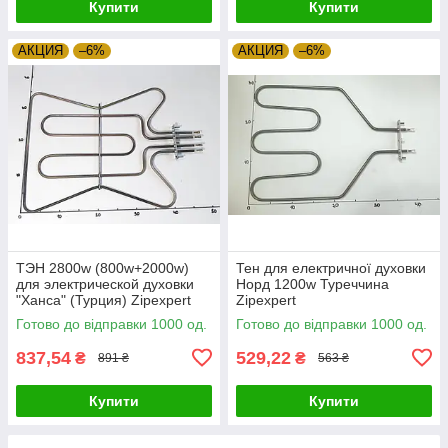
Купити
Купити
АКЦИЯ
–6%
АКЦИЯ
–6%
ТЭН 2800w (800w+2000w)
Тен для електричної духовки
для электрической духовки
Норд 1200w Туреччина
"Ханса" (Турция) Zipexpert
Zipexpert
Готово до відправки 1000 од.
Готово до відправки 1000 од.
837,54
529,22
₴
₴
891 ₴
563 ₴
Купити
Купити