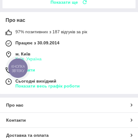
Показати ще
Про нас
97% позитивних з 187 відгуків за рік
Працює з 30.09.2014
м. Київ
Київ, Україна
КНОПКА
Контакти
ЗВ'ЯЗКУ
Сьогодні вихідний
Показати весь графік роботи
Про нас
Контакти
Доставка та оплата