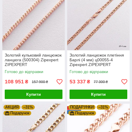
Золотий кульковий ланцюжок
Золотий ланцюжок плетіння
ланцюга (500304) Zipexpert
Барлі (4 мм) ц00055-4
ZIPEXPERT
Zipexpert ZIPEXPERT
Готово до відправки
Готово до відправки
108 951
53 337
₴
₴
157 900 ₴
77 300 ₴
Купити
Купити
АКЦИЯ
–31%
ПОДАРУНКИ
–31%
Подарунок
Подарунок