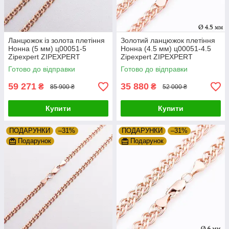
Ланцюжок із золота плетіння
Золотий ланцюжок плетіння
Нонна (5 мм) ц00051-5
Нонна (4.5 мм) ц00051-4.5
Zipexpert ZIPEXPERT
Zipexpert ZIPEXPERT
Готово до відправки
Готово до відправки
59 271
35 880
₴
₴
85 900 ₴
52 000 ₴
Купити
Купити
ПОДАРУНКИ
–31%
ПОДАРУНКИ
–31%
Подарунок
Подарунок