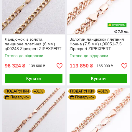
Ланцюжок із золота,
Золотий ланцюжок плетіння
панцирне плетіння (6 мм)
Нонна (7.5 мм) ц00051-7.5
ц00248 Zipexpert ZIPEXPERT
Zipexpert ZIPEXPERT
Готово до відправки
Готово до відправки
96 324
113 850
₴
₴
139 600 ₴
165 000 ₴
Купити
Купити
ПОДАРУНКИ
–31%
ПОДАРУНКИ
–31%
Подарунок
Подарунок