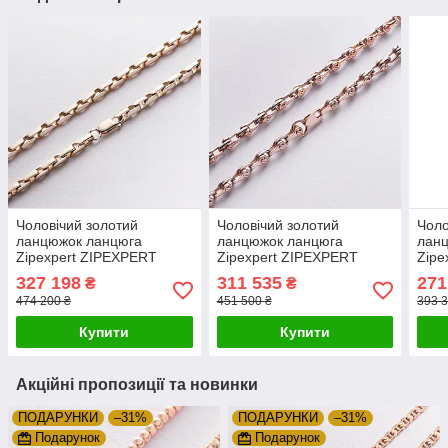
Чоловічий золотий
Чоловічий золотий
Чоло
ланцюжок ланцюга
ланцюжок ланцюга
лан
Zipexpert ZIPEXPERT
Zipexpert ZIPEXPERT
Zipe
327 198
311 535
271
₴
₴
474 200 ₴
451 500 ₴
393 3
Купити
Купити
Акційні пропозиції та новинки
ПОДАРУНКИ
–31%
ПОДАРУНКИ
–31%
Подарунок
Подарунок