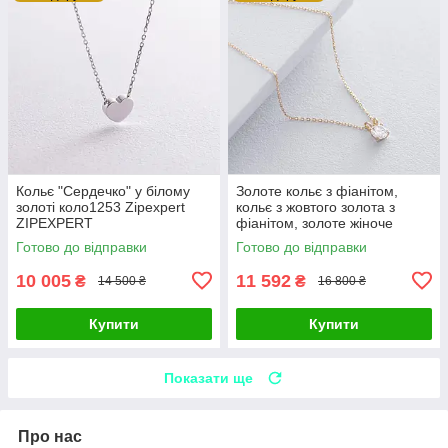
Кольє "Сердечко" у білому
Золоте кольє з фіанітом,
золоті коло1253 Zipexpert
кольє з жовтого золота з
ZIPEXPERT
фіанітом, золоте жіноче
кольє з каменем Zipexpert
Готово до відправки
Готово до відправки
ZIPEXPERT
10 005
11 592
₴
₴
14 500 ₴
16 800 ₴
Купити
Купити
Показати ще
Про нас