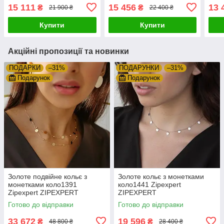
15 111
15 456
13 
₴
₴
21 900 ₴
22 400 ₴
Купити
Купити
Акційні пропозиції та новинки
ПОДАРКИ
–31%
ПОДАРУНКИ
–31%
Подарунок
Подарунок
Золоте подвійне кольє з
Золоте кольє з монетками
монетками коло1391
коло1441 Zipexpert
Zipexpert ZIPEXPERT
ZIPEXPERT
Готово до відправки
Готово до відправки
33 672
19 596
₴
₴
48 800 ₴
28 400 ₴