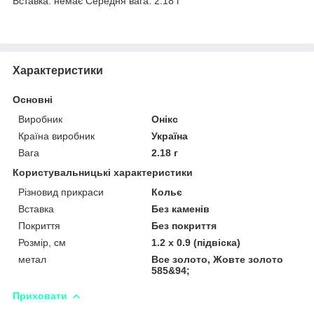
Вставка: немає Середня вага: 2.18 г
Характеристики
Основні
Виробник
Онікс
Країна виробник
Україна
Вага
2.18 г
Користувальницькі характеристики
Різновид прикраси
Кольє
Вставка
Без каменів
Покриття
Без покриття
Розмір, см
1.2 х 0.9 (підвіска)
метал
Все золото, Жовте золото
585&94;
Приховати