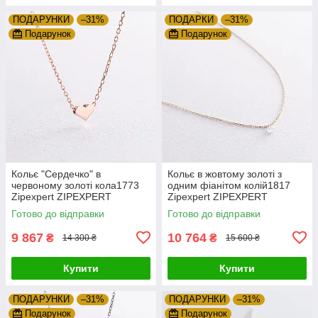
ПОДАРУНКИ
–31%
ПОДАРКИ
–31%
Подарунок
Подарунок
Кольє "Сердечко" в
Кольє в жовтому золоті з
червоному золоті кола1773
одним фіанітом колій1817
Zipexpert ZIPEXPERT
Zipexpert ZIPEXPERT
Готово до відправки
Готово до відправки
9 867
10 764
₴
₴
14 300 ₴
15 600 ₴
Купити
Купити
ПОДАРУНКИ
–31%
ПОДАРУНКИ
–31%
Подарунок
Подарунок