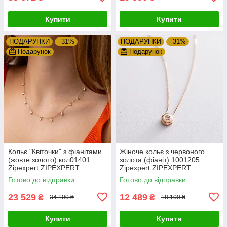
Купити
Купити
ПОДАРУНКИ
–31%
ПОДАРУНКИ
–31%
Подарунок
Подарунок
Кольє "Квіточки" з фіанітами
Жіноче кольє з червоного
(жовте золото) кол01401
золота (фіаніт) 1001205
Zipexpert ZIPEXPERT
Zipexpert ZIPEXPERT
Готово до відправки
Готово до відправки
23 529
12 489
₴
₴
34 100 ₴
18 100 ₴
Купити
Купити