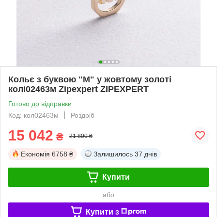
Кольє з буквою "М" у жовтому золоті
колі02463м Zipexpert ZIPEXPERT
Готово до відправки
Код: кол02463м
Роздріб
15 042
₴
21 800 ₴
Економія
6758 ₴
Залишилось
37 днів
Купити
або
Купити з