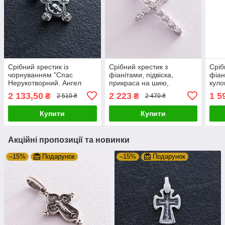
Срібний хрестик із
Срібний хрестик з
Сріб
чорнуванням "Спас
фіанітами, підвіска,
фіан
Нерукотворний. Ангел
прикраса на шию,
куло
Хранитель" 13447
стильний аксесуар
хрес
2 133,50
2 223
1 5
₴
₴
2 510 ₴
2 470 ₴
Купити
Купити
Акційні пропозиції та новинки
–15%
Подарунок
–15%
Подарунок