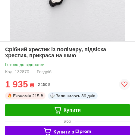
Срібний хрестик із полімеру, підвіска
хрестик, прикраса на шию
Готово до відправки
Код: 132870
Роздріб
1 935
₴
2 150 ₴
Економія
215 ₴
Залишилось
36 днів
Купити
або
Купити з