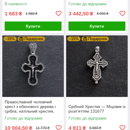
В наявності
Готово до відправки
1 683
3 442,50
₴
₴
1 980 ₴
4 050 ₴
Купити
Купити
–15%
Подарунок
–15%
Подарунок
Православний чоловічий
хрест з ебенового дерева і
Срібний Хрестик — Міцовик із
срібла, натільний хрестик,
розп'яттям 131677
хрестик з молитвою
Готово до відправки
Готово до відправки
10 004,50
4 811
₴
₴
11 770 ₴
5 660 ₴