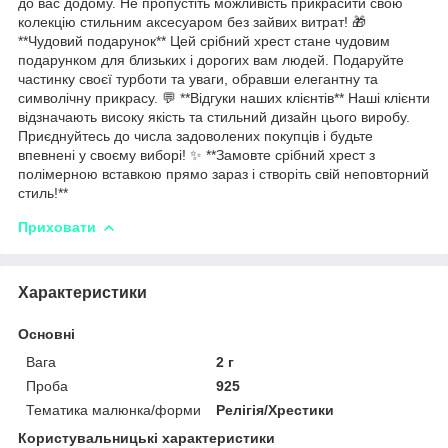
до вас додому. Не пропустіть можливість прикрасити свою
колекцію стильним аксесуаром без зайвих витрат! 🎁
**Чудовий подарунок** Цей срібний хрест стане чудовим
подарунком для близьких і дорогих вам людей. Подаруйте
частинку своєї турботи та уваги, обравши елегантну та
символічну прикрасу. 💬 **Відгуки наших клієнтів** Наші клієнти
відзначають високу якість та стильний дизайн цього виробу.
Приєднуйтесь до числа задоволених покупців і будьте
впевнені у своєму виборі! ✨ **Замовте срібний хрест з
полімерною вставкою прямо зараз і створіть свій неповторний
стиль!**
Приховати
Характеристики
Основні
Вага
2 г
Проба
925
Тематика малюнка/форми
Релігія/Хрестики
Користувальницькі характеристики