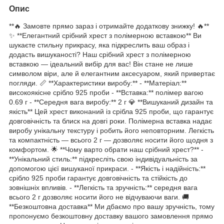
Опис
**🔥 Замовте прямо зараз і отримайте додаткову знижку! 🔥**
✨ **Елегантний срібний хрест з полімерною вставкою** Ви
шукаєте стильну прикрасу, яка підкреслить ваш образ і
додасть вишуканості? Наш срібний хрест з полімерною
вставкою — ідеальний вибір для вас! Він стане не лише
символом віри, але й елегантним аксесуаром, який привертає
погляди. 📏 **Характеристики виробу:** - **Матеріал:**
високоякісне срібло 925 проби - **Вставка:** полімер вагою
0.69 г - **Середня вага виробу:** 2 г 💎 **Вишуканий дизайн та
якість** Цей хрест виконаний із срібла 925 проби, що гарантує
довговічність та блиск на довгі роки. Полімерна вставка надає
виробу унікальну текстуру і робить його неповторним. Легкість
та компактність — всього 2 г — дозволяє носити його щодня з
комфортом. 🌟 **Чому варто обрати наш срібний хрест?** -
**Унікальний стиль:** підкресліть свою індивідуальність за
допомогою цієї вишуканої прикраси. - **Якість і надійність:**
срібло 925 проби гарантує довговічність та стійкість до
зовнішніх впливів. - **Легкість та зручність:** середня вага
всього 2 г дозволяє носити його не відчуваючи ваги. 🚚
**Безкоштовна доставка** Ми дбаємо про вашу зручність, тому
пропонуємо безкоштовну доставку вашого замовлення прямо