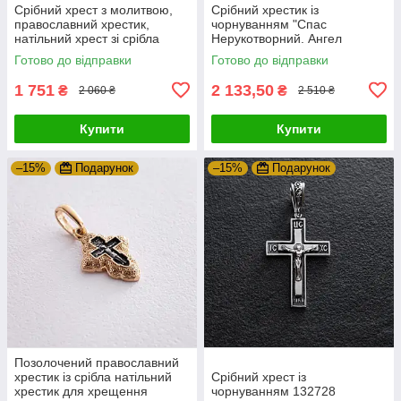
Срібний хрест з молитвою,
Срібний хрестик із
православний хрестик,
чорнуванням "Спас
натільний хрест зі срібла
Нерукотворний. Ангел
Хранитель" 13447
Готово до відправки
Готово до відправки
1 751
2 133,50
₴
₴
2 060 ₴
2 510 ₴
Купити
Купити
–15%
Подарунок
–15%
Подарунок
Позолочений православний
хрестик із срібла натільний
Срібний хрест із
хрестик для хрещення
чорнуванням 132728