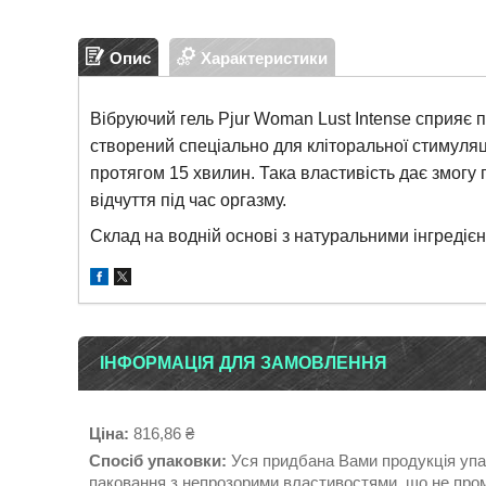
Опис
Характеристики
Вібруючий гель Pjur Woman Lust Intense сприяє 
створений спеціально для кліторальної стимуля
протягом 15 хвилин. Така властивість дає змогу
відчуття під час оргазму.
Склад на водній основі з натуральними інгредієн
ІНФОРМАЦІЯ ДЛЯ ЗАМОВЛЕННЯ
Ціна:
816,86 ₴
Спосіб упаковки:
Уся придбана Вами продукція упак
паковання з непрозорими властивостями, що не пром