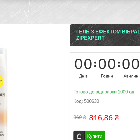
ГЕЛЬ З ЕФЕКТОМ ВІБРАЦ
ZIPEXPERT
0
0
0
0
0
0
Днів
Годин
Хвилин
Готово до відправки 1000 од.
Код:
500630
816,86 ₴
869 ₴
Купити