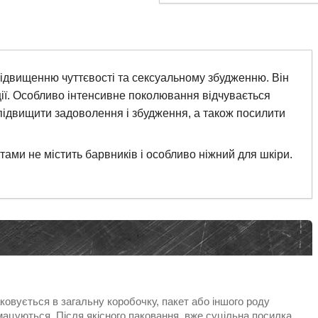
підвищенню чуттєвості та сексуальному збудженню. Він
ції. Особливо інтенсивне поколювання відчувається
 підвищити задоволення і збудження, а також посилити
тами не містить барвників і особливо ніжний для шкіри.
овується в загальну коробочку, пакет або іншого роду
ацуються. Після якісного паковання, вже суцільна посилка