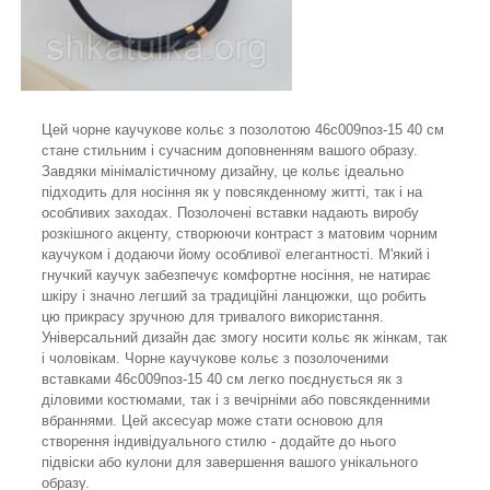
Цей чорне каучукове кольє з позолотою 46с009поз-15 40 см
стане стильним і сучасним доповненням вашого образу.
Завдяки мінімалістичному дизайну, це кольє ідеально
підходить для носіння як у повсякденному житті, так і на
особливих заходах. Позолочені вставки надають виробу
розкішного акценту, створюючи контраст з матовим чорним
каучуком і додаючи йому особливої елегантності. М'який і
гнучкий каучук забезпечує комфортне носіння, не натирає
шкіру і значно легший за традиційні ланцюжки, що робить
цю прикрасу зручною для тривалого використання.
Універсальний дизайн дає змогу носити кольє як жінкам, так
і чоловікам. Чорне каучукове кольє з позолоченими
вставками 46с009поз-15 40 см легко поєднується як з
діловими костюмами, так і з вечірніми або повсякденними
вбраннями. Цей аксесуар може стати основою для
створення індивідуального стилю - додайте до нього
підвіски або кулони для завершення вашого унікального
образу.