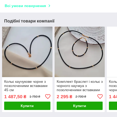
Всі умови повернення
Подібні товари компанії
Кольє каучукове чорне з
Комплект браслет і кольє з
Коль
позолоченими вставками
чорного каучкуа з
позо
45 см
позолоченими вставками
чорн
1 487,50
2 295
1 4
₴
₴
1 750 ₴
2 700 ₴
Купити
Купити