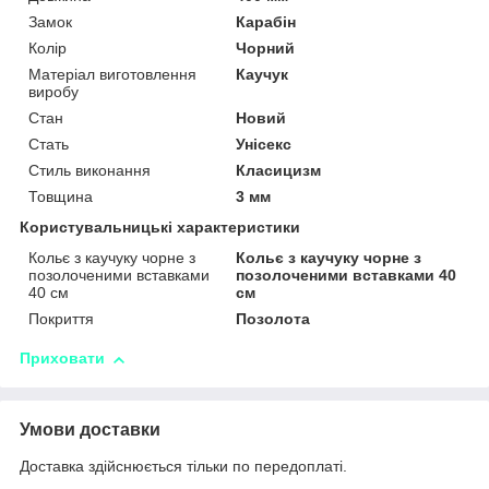
Замок
Карабін
Колір
Чорний
Матеріал виготовлення
Каучук
виробу
Стан
Новий
Стать
Унісекс
Стиль виконання
Класицизм
Товщина
3 мм
Користувальницькі характеристики
Кольє з каучуку чорне з
Кольє з каучуку чорне з
позолоченими вставками
позолоченими вставками 40
40 см
см
Покриття
Позолота
Приховати
Умови доставки
Доставка здійснюється тільки по передоплаті.