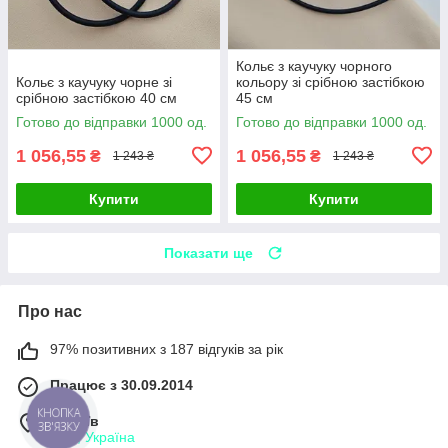
Кольє з каучуку чорного
Кольє з каучуку чорне зі
кольору зі срібною застібкою
срібною застібкою 40 см
45 см
Готово до відправки 1000 од.
Готово до відправки 1000 од.
1 056,55
1 056,55
₴
₴
1 243 ₴
1 243 ₴
Купити
Купити
Показати ще
Про нас
97% позитивних з 187 відгуків за рік
Працює з 30.09.2014
м. Київ
КНОПКА
ЗВ'ЯЗКУ
Київ, Україна