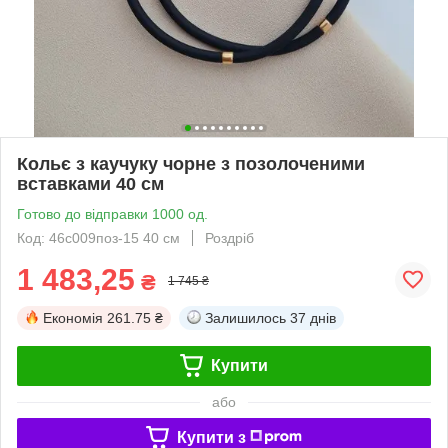
Кольє з каучуку чорне з позолоченими
вставками 40 см
Готово до відправки 1000 од.
Код: 46с009поз-15 40 см
Роздріб
1 483,25
₴
1 745 ₴
Економія
261.75 ₴
Залишилось
37 днів
Купити
або
Купити з