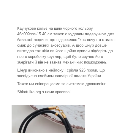
Каучукове кольє на шию чорного кольору
46с009поз-15 40 см також є чудовим подарунком для
близької людини, що підкреслює їхнє почуття стилю і
смак до сучасних аксесуарів. А щоб шнур довше
виглядав так ніби ви його щойно купили підберіть до
нього коробочку футляр, щоб було зручно його
зберігати й він не зазнав механічних пошкоджень.
Шнур виконано з нейлону і срібла 925 проби, що
засвідчено клеймом ювелірної палати України.
Також ми співпрацюємо за системою дропшипінг.
Shkatulka.org з нами красиво!