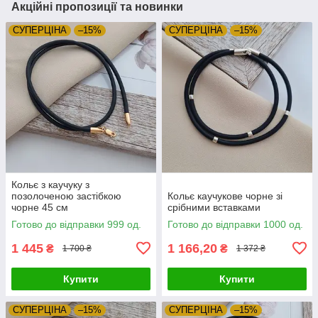
Акційні пропозиції та новинки
СУПЕРЦIНА
–15%
СУПЕРЦIНА
–15%
Кольє з каучуку з
позолоченою застібкою
Кольє каучукове чорне зі
чорне 45 см
срібними вставками
Готово до відправки 999 од.
Готово до відправки 1000 од.
1 445
1 166,20
₴
₴
1 700 ₴
1 372 ₴
Купити
Купити
СУПЕРЦIНА
–15%
СУПЕРЦIНА
–15%