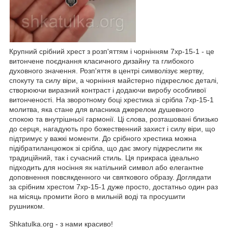
Крупний срібний хрест з розп'яттям і чорнінням 7хр-15-1 - це
витончене поєднання класичного дизайну та глибокого
духовного значення. Розп'яття в центрі символізує жертву,
спокуту та силу віри, а чорніння майстерно підкреслює деталі,
створюючи виразний контраст і додаючи виробу особливої
витонченості. На зворотному боці хрестика зі срібла 7хр-15-1
молитва, яка стане для власника джерелом душевного
спокою та внутрішньої гармонії. Ці слова, розташовані близько
до серця, нагадують про божественний захист і силу віри, що
підтримує у важкі моменти. До срібного хрестика можна
підібратиланцюжок зі срібла, що дає змогу підкреслити як
традиційний, так і сучасний стиль. Ця прикраса ідеально
підходить для носіння як натільний символ або елегантне
доповнення повсякденного чи святкового образу. Доглядати
за срібним хрестом 7хр-15-1 дуже просто, достатньо один раз
на місяць промити його в мильній воді та просушити
рушником.
Shkatulka.org - з нами красиво!