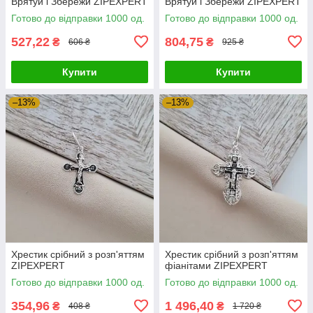
Врятуй і Збережи ZIPEXPERT
Врятуй і Збережи ZIPEXPERT
Готово до відправки 1000 од.
Готово до відправки 1000 од.
527,22
804,75
₴
₴
606 ₴
925 ₴
Купити
Купити
–13%
–13%
Хрестик срібний з розп'яттям
Хрестик срібний з розп'яттям
ZIPEXPERT
фіанітами ZIPEXPERT
Готово до відправки 1000 од.
Готово до відправки 1000 од.
354,96
1 496,40
₴
₴
408 ₴
1 720 ₴