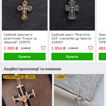
Срібний хрестик із
Срібний хрест "Розп'яття
Хрес
розп'яттям "Спаси та
314" з молитви до Хреста
розп
зберігай" 132878
133003
ZIP
1 800
1 854
481
₴
₴
2 000 ₴
2 060 ₴
Купити
Купити
Акційні пропозиції та новинки
СУПЕРЦIНА
–15%
–13%