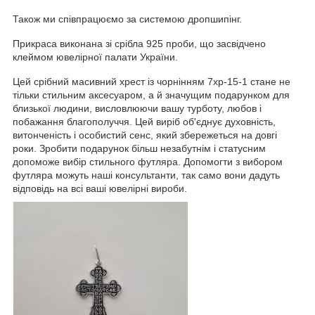
Також ми співпрацюємо за системою дропшипінг.
Прикраса виконана зі срібла 925 проби, що засвідчено
клеймом ювелірної палати України.
Цей срібний масивний хрест із чорнінням 7хр-15-1 стане не
тільки стильним аксесуаром, а й значущим подарунком для
близької людини, висловлюючи вашу турботу, любов і
побажання благополуччя. Цей виріб об'єднує духовність,
витонченість і особистий сенс, який збережеться на довгі
роки. Зробити подарунок більш незабутнім і статусним
допоможе вибір стильного футляра. Допомогти з вибором
футляра можуть наші консультанти, так само вони дадуть
відповідь на всі ваші ювелірні вироби.