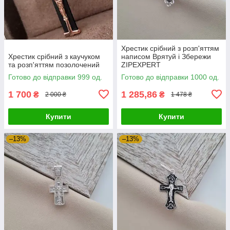
Хрестик срібний з розп'яттям
Хрестик срібний з каучуком
написом Врятуй і Збережи
та розп'яттям позолочений
ZIPEXPERT
Готово до відправки 999 од.
Готово до відправки 1000 од.
1 700
1 285,86
₴
₴
2 000 ₴
1 478 ₴
Купити
Купити
–13%
–13%