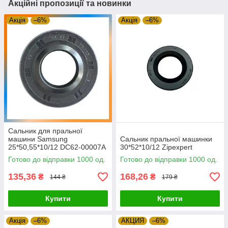
Акційні пропозиції та новинки
Акція
–6%
Акція
–6%
Сальник для пральної
машини Samsung
Сальник пральної машинки
25*50,55*10/12 DC62-00007A
30*52*10/12 Zipexpert
Zipexpert
Готово до відправки 1000 од.
Готово до відправки 1000 од.
135,36
168,26
₴
₴
144 ₴
179 ₴
Купити
Купити
Акція
–6%
АКЦИЯ
–6%