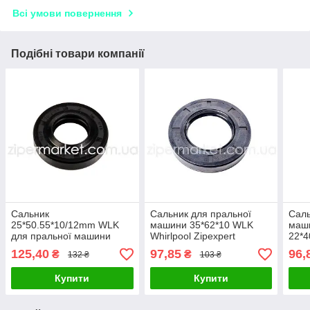
Всі умови повернення
Подібні товари компанії
Сальник
Сальник для пральної
Саль
25*50.55*10/12mm WLK
машини 35*62*10 WLK
маш
для пральної машини
Whirlpool Zipexpert
22*4
Samsung DC62-00007A
Zipe
125,40
97,85
96,
₴
₴
132 ₴
103 ₴
(без мастила) Zipexpert
Купити
Купити