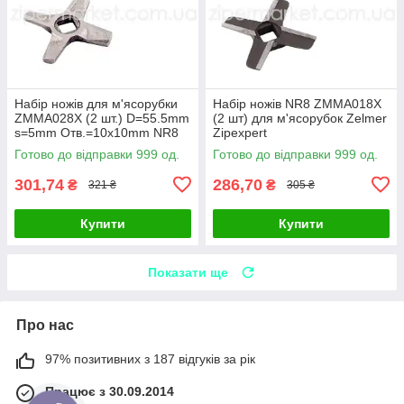
Набір ножів для м'ясорубки
Набір ножів NR8 ZMMA018X
ZMMA028X (2 шт.) D=55.5mm
(2 шт) для м'ясорубок Zelmer
s=5mm Отв.=10x10mm NR8
Zipexpert
(2-х стор.) Zelmer Zipexpert
Готово до відправки 999 од.
Готово до відправки 999 од.
301,74
286,70
₴
₴
321 ₴
305 ₴
Купити
Купити
Показати ще
Про нас
97% позитивних з 187 відгуків за рік
Працює з 30.09.2014