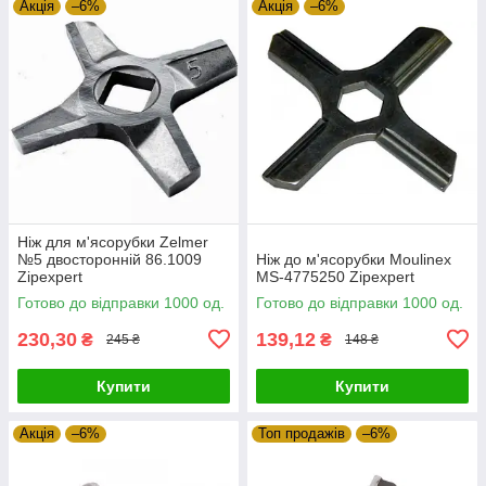
Акція
–6%
Акція
–6%
Ніж для м'ясорубки Zelmer
№5 двосторонній 86.1009
Ніж до м'ясорубки Moulinex
Zipexpert
MS-4775250 Zipexpert
Готово до відправки 1000 од.
Готово до відправки 1000 од.
230,30
139,12
₴
₴
245 ₴
148 ₴
Купити
Купити
Акція
–6%
Топ продажів
–6%