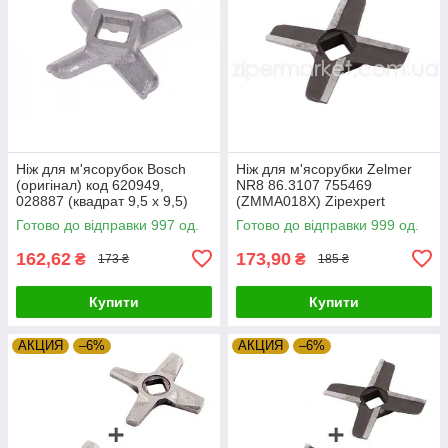
Ніж для м'ясорубок Bosch
Ніж для м'ясорубки Zelmer
(оригінал) код 620949,
NR8 86.3107 755469
028887 (квадрат 9,5 х 9,5)
(ZMMA018X) Zipexpert
Zipexpert
Готово до відправки 997 од.
Готово до відправки 999 од.
162,62
173,90
₴
₴
173 ₴
185 ₴
Купити
Купити
АКЦИЯ
–6%
АКЦИЯ
–6%