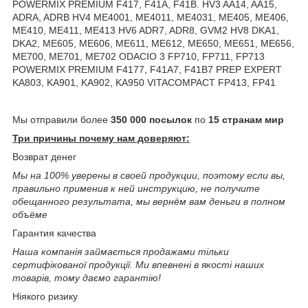
POWERMIX PREMIUM F417, F41A, F41B. HV3 AA14, AA15,
ADRA, ADRB HV4 ME4001, ME4011, ME4031, ME405, ME406,
ME410, ME411, ME413 HV6 ADR7, ADR8, GVM2 HV8 DKA1,
DKA2, ME605, ME606, ME611, ME612, ME650, ME651, ME656,
ME700, ME701, ME702 ODACIO 3 FP710, FP711, FP713
POWERMIX PREMIUM F4177, F41A7, F41B7 PREP EXPERT
KA803, KA901, KA902, KA950 VITACOMPACT FP413, FP41
Мы отправили более
350 000 посылок
по
15 странам мир
Три причины почему нам доверяют:
Возврат денег
Мы на 100% уверены в своей продукции, поэтому если вы,
правильно применив к ней инструкцию, не получите
обещанного результата, мы вернём вам деньги в полном
объёме
Гарантия качества
Наша компанія займається продажами тільки
сертифікованої продукції. Ми впевнені в якості наших
товарів, тому даємо гарантію!
Ніякого ризику