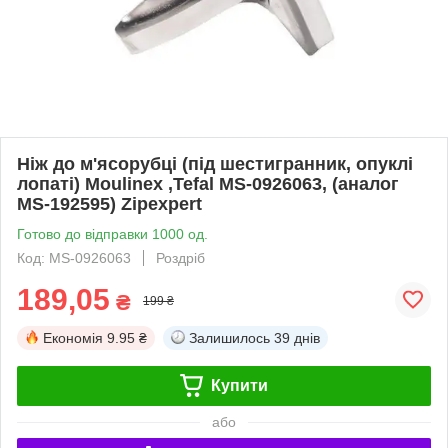
Ніж до м'ясорубці (під шестигранник, опуклі
лопаті) Moulinex ,Tefal MS-0926063, (аналог
MS-192595) Zipexpert
Готово до відправки 1000 од.
Код: MS-0926063
Роздріб
189,05
₴
199 ₴
Економія
9.95 ₴
Залишилось
39 днів
Купити
або