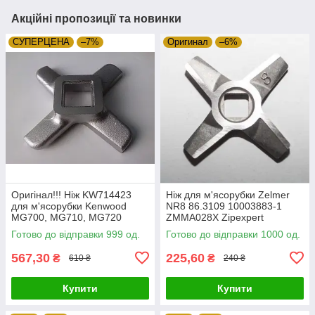
Акційні пропозиції та новинки
СУПЕРЦЕНА
–7%
Оригинал
–6%
Оригінал!!! Ніж KW714423
Ніж для м'ясорубки Zelmer
для м'ясорубки Kenwood
NR8 86.3109 10003883-1
MG700, MG710, MG720
ZMMA028X Zipexpert
Zipexpert
Готово до відправки 999 од.
Готово до відправки 1000 од.
567,30
225,60
₴
₴
610 ₴
240 ₴
Купити
Купити