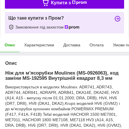
Купити з
Що таке купити з Пром?
Замовлення під захистом
Опис
Характеристики
Доставка
Оплата
Умови п
Опис
Ніж для м'ясорубки Moulinex (MS-0926063), код
заміни MS-192595 Внутрішній квадрат 8,3 мм
Використовується в моделях Moulinex: ADR741, ADR743,
ADR744, ADR841, ADRAPR, ADRB41, DKA14E, DKA24E, HV3
(A14, A15 - випуску після 01.01.2000; DRA, DRB); HV4, HV6
(DR7, DR8), HV8 (DKA1, DKA2),Krups моделей HV6 (GVM2) і
до м'ясорубок кухонних комбайнів POWERMIX PREMIUM
(F417, F41A, F41B) Tefal моделей HACHOIR 1500 ME7001,
ME7011, HACHOIR 1800 ME7108, ME7118 HV3 (A14, A15,
DRA, DRB), HV6 (DR7, DR8), HV8 (DKA1, DKA2), HV6 (GVM2),