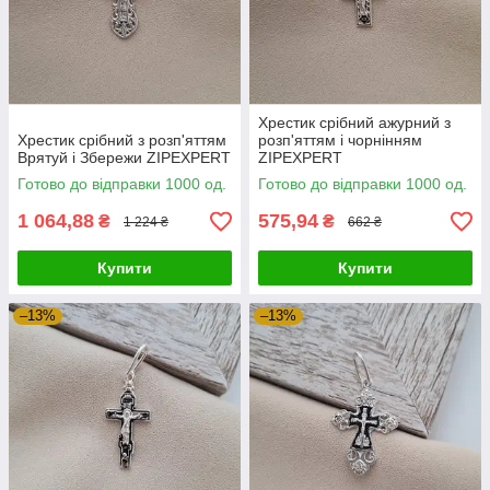
Хрестик срібний ажурний з
Хрестик срібний з розп'яттям
розп'яттям і чорнінням
Врятуй і Збережи ZIPEXPERT
ZIPEXPERT
Готово до відправки 1000 од.
Готово до відправки 1000 од.
1 064,88
575,94
₴
₴
1 224 ₴
662 ₴
Купити
Купити
–13%
–13%