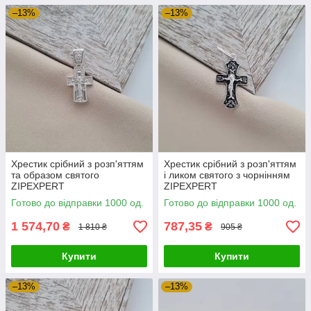
–13%
–13%
Хрестик срібний з розп'яттям
Хрестик срібний з розп'яттям
та образом святого
і ликом святого з чорнінням
ZIPEXPERT
ZIPEXPERT
Готово до відправки 1000 од.
Готово до відправки 1000 од.
1 574,70
787,35
₴
₴
1 810 ₴
905 ₴
Купити
Купити
–13%
–13%