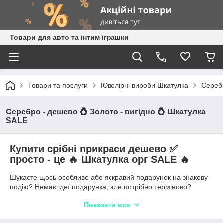
Товари для авто та інтим іграшки
Товари та послуги
Ювелірні вироби Шкатулка
Серебр
Серебро - дешево 💍 Золото - вигідно 💍 Шкатулка
SALE
Купити срібні прикраси дешево ✅
просто - це 🔥 Шкатулка орг SALE 🔥
Шукаєте щось особливе або яскравий подарунок на знакову
подію? Немає ідеї подарунка, але потрібно терміново?
Хочете побалувати себе або близьких чимось особливим,
Показати все
вам в Shkatulka.org - великий ювелірний маркет для всієї
родини!