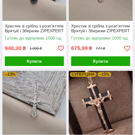
Хрестик зі срібла з розп'яттям
Хрестик зі срібла з розп'яттям
Врятуй і Збережи ZIPEXPERT
Врятуй і Збережи ZIPEXPERT
Готово до відправки 1000 од.
Готово до відправки 1000 од.
948,30
675,99
₴
₴
1 090 ₴
777 ₴
Купити
Купити
–13%
СУПЕРЦIНА
–15%