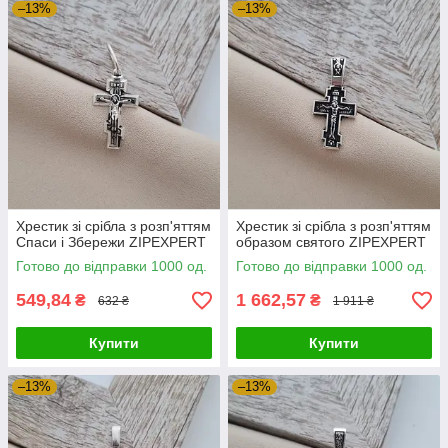
–13%
–13%
Хрестик зі срібла з розп'яттям
Хрестик зі срібла з розп'яттям
Спаси і Збережи ZIPEXPERT
образом святого ZIPEXPERT
Готово до відправки 1000 од.
Готово до відправки 1000 од.
549,84
1 662,57
₴
₴
632 ₴
1 911 ₴
Купити
Купити
–13%
–13%