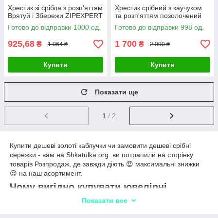
Хрестик зі срібла з розп'яттям
Хрестик срібний з каучуком
Врятуй і Збережи ZIPEXPERT
та розп'яттям позолочений
Готово до відправки 1000 од.
Готово до відправки 998 од.
925,68
1 700
₴
₴
1 064 ₴
2 000 ₴
Купити
Купити
Показати ще
1
/ 2
Купити дешеві золоті каблучки чи замовити дешеві срібні
сережки - вам на Shkatulka.org. ви потрапили на сторінку
товарів Розпродаж, де завжди діють 😍 максимальні знижки
😍 на наш асортимент.
Чому вигідно купувати ювелірні
прикраси тут 👇
Показати все
весь товар зі срібло розпродаж вже готовий до