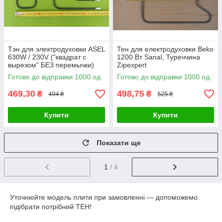
Тэн для электродуховки ASEL
Тен для електродуховки Beko
630W / 230V ("квадрат с
1200 Вт Sanal, Туреччина
вырезом" БЕЗ перемычки)
Zipexpert
SANAL, Турция Zipexpert
Готово до відправки 1000 од.
Готово до відправки 1000 од.
469,30
498,75
₴
₴
494 ₴
525 ₴
Купити
Купити
Показати ще
1
/ 4
Уточнюйте модель плити при замовленні — допоможемо
підібрати потрібний ТЕН!