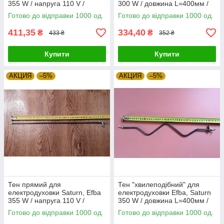
355 W / напруга 110 V /
300 W / довжина L=400мм /
довжина L=400мм Туреччина
220 V Sanal, Туреччина
Готово до відправки 1000 од.
Готово до відправки 1000 од.
Zipexpert
Zipexpert
411,35
334,40
₴
₴
433 ₴
352 ₴
Купити
Купити
АКЦИЯ
–5%
АКЦИЯ
–5%
Тен прямий для
Тен "хвилеподібний" для
електродуховки Saturn, Efba
електродуховки Efba, Saturn
355 W / напруга 110 V /
350 W / довжина L=400мм /
довжина L=500мм Туреччина
220 V Sanal, Туреччина
Готово до відправки 1000 од.
Готово до відправки 1000 од.
Zipexpert
Zipexpert