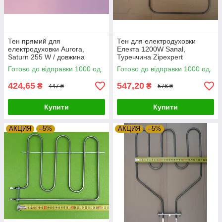
Тен прямий для
Тен для електродуховки
електродуховки Aurora,
Електа 1200W Sanal,
Saturn 255 W / довжина
Туреччина Zipexpert
L=300мм / 220 V Sanal,
Готово до відправки 1000 од.
Готово до відправки 1000 од.
Туреччина Zipexpert
424,65
547,20
₴
₴
447 ₴
576 ₴
Купити
Купити
АКЦИЯ
–5%
АКЦИЯ
–5%