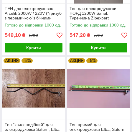
ТЕН для електродуховок
Тен для електродуховки
Arcelik 2000W / 220V ("тризуб
НОРД 1200W Sanal,
з перемичкою"з бічними
Туреччина Zipexpert
виходами) Sanal, Туреччина
Готово до відправки 1000 од.
Готово до відправки 1000 од.
Zipexpert
549,10
547,20
₴
₴
578 ₴
576 ₴
Купити
Купити
АКЦИЯ
–5%
АКЦИЯ
–5%
Тен "хвилеподібний" для
Тен прямий для
електродуховки Saturn, Efba
електродуховки Efba, Saturn