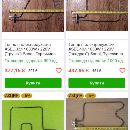
Тен для електродуховки
Тен для електродуховки
ASEL 33л / 630W / 220V
ASEL 40л / 630W / 220V
("груша") Sanal, Туреччина
("квадрат") Sanal, Туреччина
Zipexpert
Zipexpert
Готово до відправки 999 од.
Готово до відправки 1000 од.
377,15
437,95
₴
₴
397 ₴
461 ₴
Купити
Купити
АКЦИЯ
–5%
АКЦИЯ
–5%