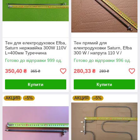
Тен для електродуховок Efba,
Тен прямий для
Saturn нержавійка 300W 110V
електродуховки Saturn, Efba
L=400мм Туреччина
300 W / напруга 110 V /
Zipexpert
довжина L=400мм Туреччина
Готово до відправки 999 од.
Готово до відправки 996 од.
Zipexpert
350,40
280,33
₴
₴
365 ₴
289 ₴
Купити
Купити
АКЦИЯ
–5%
АКЦИЯ
–5%