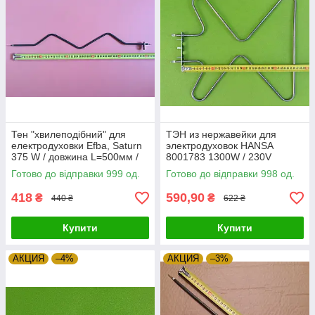
Тен "хвилеподібний" для
ТЭН из нержавейки для
електродуховки Efba, Saturn
электродуховок HANSA
375 W / довжина L=500мм /
8001783 1300W / 230V
220 V Sanal, Туреччина
(габариты 365мм*340мм)
Готово до відправки 999 од.
Готово до відправки 998 од.
Zipexpert
Balcik, Турция Zipexpert
418
590,90
₴
₴
440 ₴
622 ₴
Купити
Купити
АКЦИЯ
–4%
АКЦИЯ
–3%