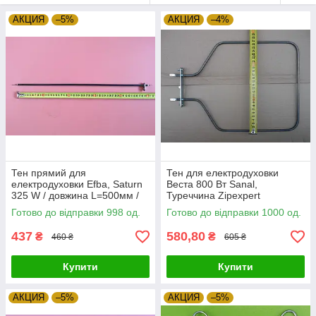
АКЦИЯ
–5%
АКЦИЯ
–4%
Тен прямий для
Тен для електродуховки
електродуховки Efba, Saturn
Веста 800 Вт Sanal,
325 W / довжина L=500мм /
Туреччина Zipexpert
220 V Sanal, Туреччина
Готово до відправки 998 од.
Готово до відправки 1000 од.
Zipexpert
437
580,80
₴
₴
460 ₴
605 ₴
Купити
Купити
АКЦИЯ
–5%
АКЦИЯ
–5%