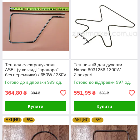
Тен для електродуховки
Тен нижній для духовки
ASEL (у вигляді "прапора"
Hansa 8031256 1300W
без перемички) / 650W / 230V
Zipexpert
Туреччина Zipexpert
Готово до відправки 999 од.
Готово до відправки 997 од.
364,80
551,95
₴
₴
384 ₴
581 ₴
Купити
Купити
АКЦИЯ
–5%
АКЦИЯ
–5%