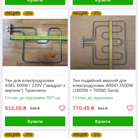
Купити
Купити
АКЦИЯ
–5%
АКЦИЯ
–5%
Тен для електродуховки
Тен подвійний верхній для
ASEL 600W / 220V ("квадрат з
електродуховки ARDO 2500W
вирізом") Туреччина
(1800W + 700W) Sanal,
Zipexpert
Туреччина Zipexpert
Готово до відправки 997 од.
Готово до відправки
512,05
770,45
₴
₴
539 ₴
811 ₴
Купити
Купити
АКЦИЯ
–5%
АКЦИЯ
–5%