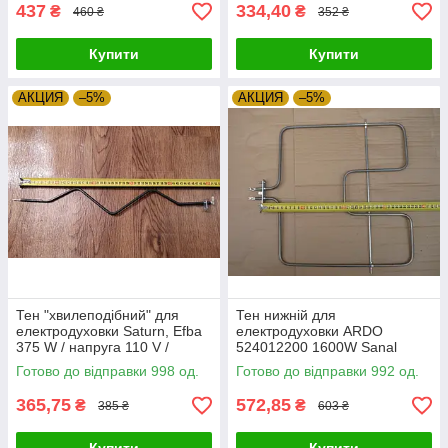
437
334,40
₴
₴
460 ₴
352 ₴
Купити
Купити
АКЦИЯ
–5%
АКЦИЯ
–5%
Тен "хвилеподібний" для
Тен нижній для
електродуховки Saturn, Efba
електродуховки ARDO
375 W / напруга 110 V /
524012200 1600W Sanal
довжина L=500мм Туреччина
Туреччина Zipexpert
Готово до відправки 998 од.
Готово до відправки 992 од.
Zipexpert
365,75
572,85
₴
₴
385 ₴
603 ₴