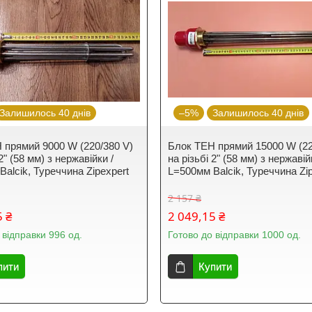
Залишилось 40 днів
–5%
Залишилось 40 днів
 прямий 9000 W (220/380 V)
Блок ТЕН прямий 15000 W (22
 2" (58 мм) з нержавійки /
на різьбі 2" (58 мм) з нержавій
alcik, Туреччина Zipexpert
L=500мм Balcik, Туреччина Zi
2 157 ₴
5 ₴
2 049,15 ₴
 відправки 996 од.
Готово до відправки 1000 од.
пити
Купити