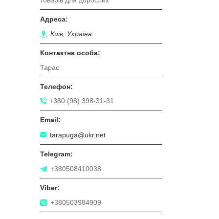
товарiв для дорослих
Київ, Україна
Тарас
+380 (98) 398-31-31
tarapuga@ukr.net
+380508410038
+380503984909