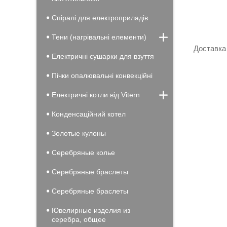
Спіралі для електроприладів
Тени (нагрівальні елементи)
Доставка 
Електричні сушарки для взуття
Пічки опалювальні конвекційні
Електричні котли від Vitern
Конденсацiйний котел
Золотые кулоны
Серебряные колье
Серебряные браслеты
Серебряные браслеты
Ювелирные изделия из
серебра, общее