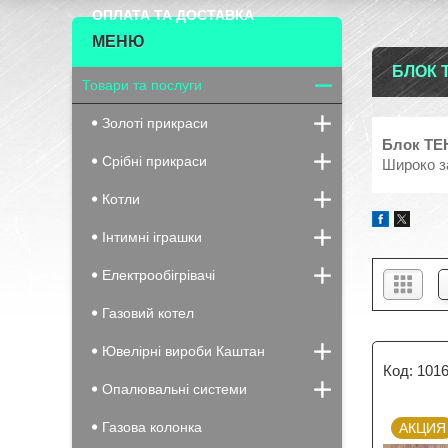
ОПЛАТА ТА ДОСТАВКА
БЛОК Т
Товари та послуги
Золоті прикраси
Блок ТЕН
Срібні прикраси
Широко за
Котли
Інтимні іграшки
Електрообігрівачі
Газовий котел
Ювелірні вироби Каштан
101
Опалювальні системи
Газова колонка
АКЦИЯ