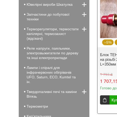
Ювелірні вироби Шкатулка
Запчастини до побутової
техніки
Терморегулятори, термостати
капілярні, термозахист
(відсікачі)
–5%
Реле напруги, паяльники,
электровыжигатели по дереву
Блок ТЕН
та інші електроприлади
на різьбі
L=350мм B
Лампи і спіралі для
інфрачервоних обігрівачів
1 797 ₴
UFO, Saturn, ECO, Kumtel та
1 707,1
ін.
Готово до
Твердопаливні печі та каміни
Вiтязь
Ку
Термометри
Кип'ятильники