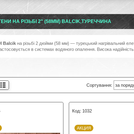
ЕНИ НА РІЗЬБІ 2" (58ММ) BALCIK,ТУРЕЧЧИНА
 Balcik
на різьбі 2 дюйми (58 мм) — турецький нагрівальний еле
стосовується в системах водяного опалення. Висока надійність і
6
1032
АКЦИЯ