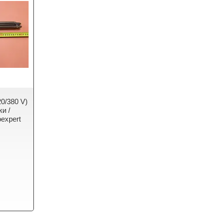
0/380 V)
ки /
pexpert