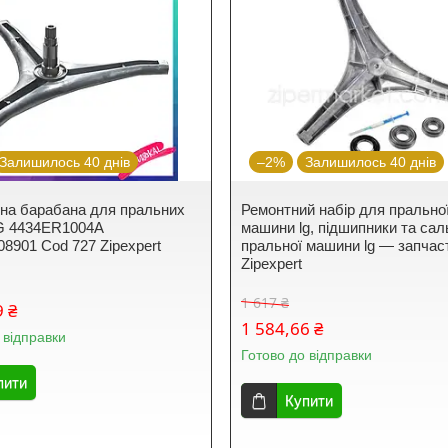
Залишилось 40 днів
–2%
Залишилось 40 днів
на барабана для пральних
Ремонтний набір для прально
G 4434ER1004A
машини lg, підшипники та сал
901 Cod 727 Zipexpert
пральної машини lg — запчас
Zipexpert
1 617 ₴
9 ₴
1 584,66 ₴
 відправки
Готово до відправки
пити
Купити