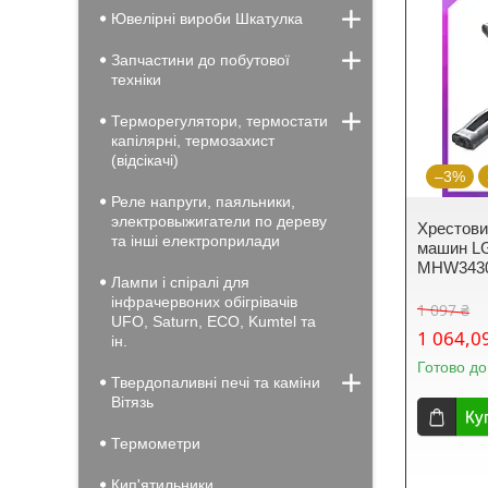
Ювелірні вироби Шкатулка
Запчастини до побутової
техніки
Терморегулятори, термостати
капілярні, термозахист
(відсікачі)
–3%
Реле напруги, паяльники,
электровыжигатели по дереву
Хрестови
та інші електроприлади
машин L
MHW34308
Лампи і спіралі для
інфрачервоних обігрівачів
1 097 ₴
UFO, Saturn, ECO, Kumtel та
1 064,0
ін.
Готово до
Твердопаливні печі та каміни
Вiтязь
Ку
Термометри
Кип'ятильники