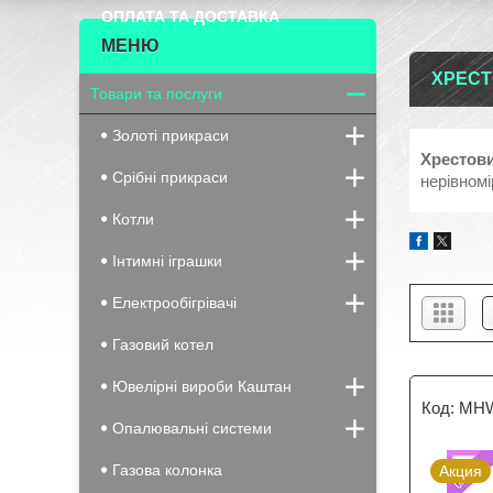
ОПЛАТА ТА ДОСТАВКА
ХРЕС
Товари та послуги
Золоті прикраси
Хрестов
Срібні прикраси
нерівном
Котли
Інтимні іграшки
Електрообігрівачі
Газовий котел
Ювелірні вироби Каштан
MHW
Опалювальні системи
Газова колонка
Акция