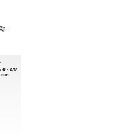
ї
ьник для
тини