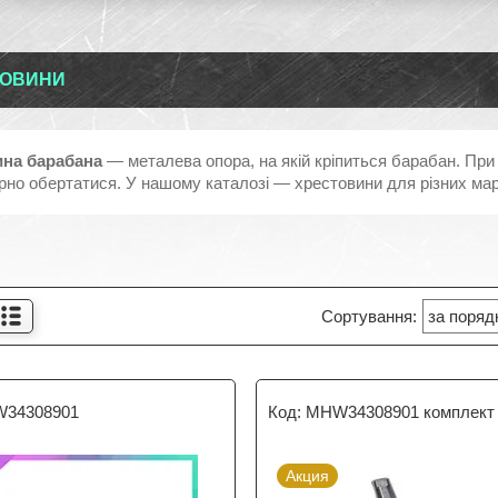
ТОВИНИ
ина барабана
— металева опора, на якій кріпиться барабан. При
ірно обертатися. У нашому каталозі — хрестовини для різних ма
34308901
MHW34308901 комплект
Акция