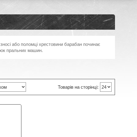
 зносі або поломці хрестовини барабан починає
рок пральних машин.