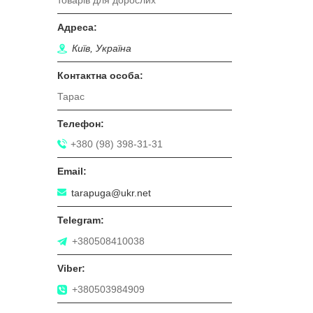
товарiв для дорослих
Київ, Україна
Тарас
+380 (98) 398-31-31
tarapuga@ukr.net
+380508410038
+380503984909