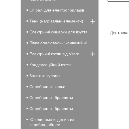
Спіралі для електроприладів
Тени (нагрівальні елементи)
Електричні сушарки для взуття
Доставка 
Пічки опалювальні конвекційні
Електричні котли від Vitern
Конденсацiйний котел
Золотые кулоны
Серебряные колье
Серебряные браслеты
Серебряные браслеты
Ювелирные изделия из
серебра, общее