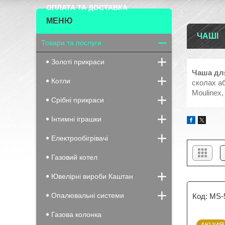
ОПЛАТА ТА ДОСТАВКА
ЧАШІ
Товари та послуги
Золоті прикраси
Чаша дл
Котли
сколах аб
Moulinex,
Срібні прикраси
Інтимні іграшки
Електрообігрівачі
Газовий котел
Ювелірні вироби Каштан
Опалювальні системи
MS-
Газова колонка