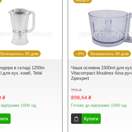
АКЦИЯ
Залишилось 38 днів
–6%
Залишилось 38 днів
ндера в складі 1250m
Чаша основна 1500ml для кух
 для кух. комб. Tefal
Vitacompact Moulinex біла ру
Zipexpert
956 ₴
0 ₴
898,64 ₴
 відправки 1000 од.
Готово до відправки 1000 од.
пити
Купити