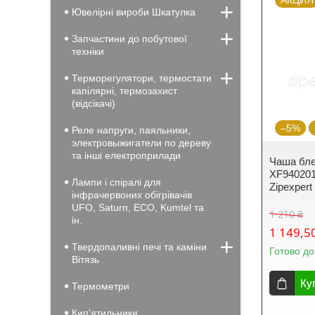
АКЦИЯ
Ювелірні вироби Шкатулка
Запчастини до побутової
техніки
Терморегулятори, термостати
капілярні, термозахист
(відсікачі)
–5%
Реле напруги, паяльники,
электровыжигатели по дереву
та інші електроприлади
Чаша бле
XF940201l
Лампи і спіралі для
Zipexpert
інфрачервоних обігрівачів
UFO, Saturn, ECO, Kumtel та
1 210 ₴
ін.
1 149,5
Твердопаливні печі та каміни
Готово до
Вiтязь
Ку
Термометри
Кип'ятильники