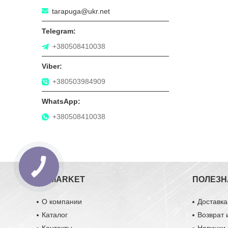
tarapuga@ukr.net
+380508410038
+380503984909
+380508410038
ZIPMARKET
ПОЛЕЗН
О компании
Доставка
Каталог
Возврат 
Контакты
Новинки