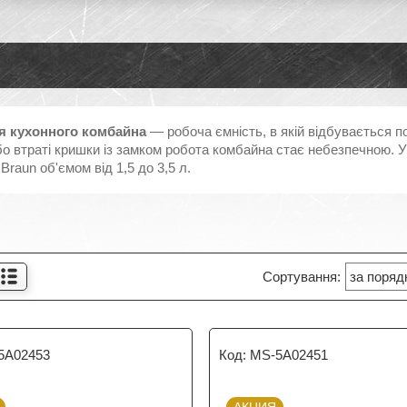
я кухонного комбайна
— робоча ємність, в якій відбувається п
о втраті кришки із замком робота комбайна стає небезпечною. У 
 Braun об'ємом від 1,5 до 3,5 л.
5A02453
MS-5A02451