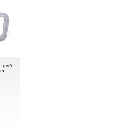
. комб.
чка